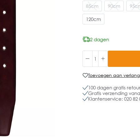
85cm
90cm
95c
120cm
2 dagen
Toevoegen aan verlangli
100 dagen gratis retou
Gratis verzending vanaf
Klantenservice: 020 82 