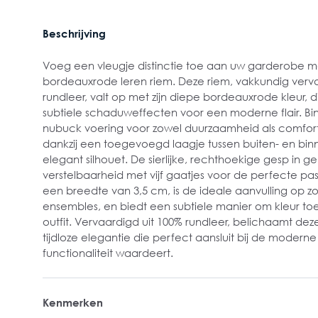
Beschrijving
Voeg een vleugje distinctie toe aan uw garderobe m
bordeauxrode leren riem. Deze riem, vakkundig verva
rundleer, valt op met zijn diepe bordeauxrode kleur, 
subtiele schaduweffecten voor een moderne flair. Bi
nubuck voering voor zowel duurzaamheid als comfort.
dankzij een toegevoegd laagje tussen buiten- en bi
elegant silhouet. De sierlijke, rechthoekige gesp in gepo
verstelbaarheid met vijf gaatjes voor de perfecte pa
een breedte van 3,5 cm, is de ideale aanvulling op z
ensembles, en biedt een subtiele manier om kleur t
outfit. Vervaardigd uit 100% rundleer, belichaamt d
tijdloze elegantie die perfect aansluit bij de moderne 
functionaliteit waardeert.
Kenmerken