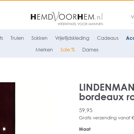
ts
Truien
Sokken
Vrijetijdskleding
Cadeaus
Acc
Merken
Sale %
Dames
LINDENMANN
bordeaux r
59,95
Gratis verzending vanaf €
Maat