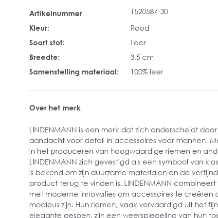
1520587-30
Artikelnummer
Kleur:
Rood
Soort stof:
Leer
Breedte:
3,5 cm
Samenstelling materiaal:
100% leer
Over het merk
LINDENMANN is een merk dat zich onderscheidt door
aandacht voor detail in accessoires voor mannen. Me
in het produceren van hoogwaardige riemen en and
LINDENMANN zich gevestigd als een symbool van klass
is bekend om zijn duurzame materialen en de verfijnd
product terug te vinden is. LINDENMANN combineert 
met moderne innovaties om accessoires te creëren die
modieus zijn. Hun riemen, vaak vervaardigd uit het fijn
elegante gespen, zijn een weerspiegeling van hun toew