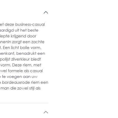
et deze business-casual
ardigd uit het beste
diepte krijgend door
nnenin zorgt een zachte
 Een licht bolle vorm,
nnenkant, benadrukt een
lijst zilverkleur biedt
svorm. Deze riem, met
owel formele als casual
oe te voegen aan uw
eze bordeauxrode riem een
man die zowel stijl als