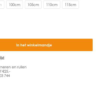
m
100cm
105cm
110cm
115cm
In het winkelmandje
jst
rneren en ruilen
 €25,-
03 744