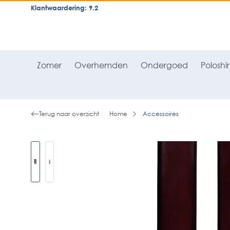
Klantwaardering: 9.2
neral.skipToSearch
general.skipToNavigation
Zomer
Overhemden
Ondergoed
Poloshir
Terug naar overzicht
Home
Accessoires