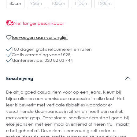
85cm
95cm
105cm
115cm
120cm
Niet langer beschikbaar
Toevoegen aan verlanglijst
100 dagen gratis retourneren en ruilen
Gratis verzending vanaf €25,-
Klantenservice: 020 82 03 744
Beschrijving
De altijd goed casual riem voor op een jeans. Kleurt bij
bijna alles en een onmisbaar accessoire in elke kast. Het
leer is bewerkt met verticale ribbeltjes waardoor er
verschillende kleurnuances in zitten en heeft een antiek
matzwarte gesp. Deze stoere, sportieve riem staat goed bij
elke jeans en met een mooi overhemd of heren trui, maakt
u het geheel af. Deze riem is eenvoudig zelf korter te
maken door de gesp eraf te schroeven en een stukje van