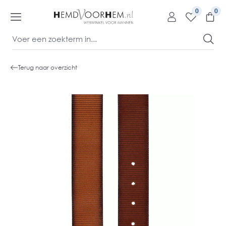
kipToContentLink
0
Terug naar overzicht