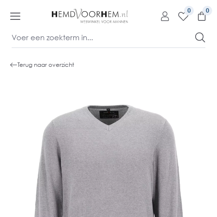
kipToContentLink
0
Terug naar overzicht