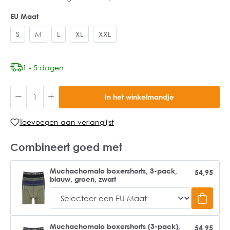
EU Maat
S
M
L
XL
XXL
1 - 5 dagen
In het winkelmandje
Toevoegen aan verlanglijst
Combineert goed met
Muchachomalo boxershorts, 3-pack,
54,95
blauw, groen, zwart
Muchachomalo boxershorts (3-pack),
54,95