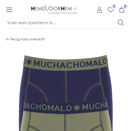
kipToContentLink
0
Terug naar overzicht