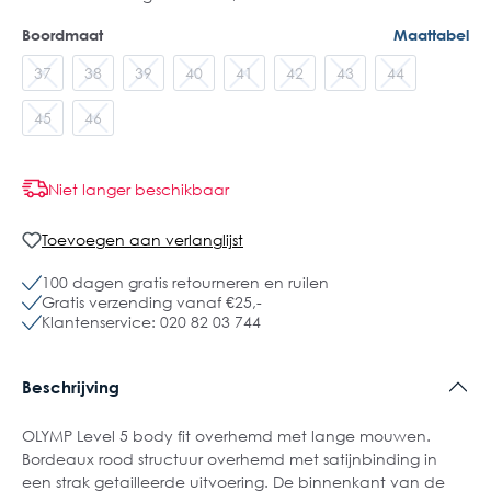
Boordmaat
Maattabel
37
38
39
40
41
42
43
44
45
46
Niet langer beschikbaar
Toevoegen aan verlanglijst
100 dagen gratis retourneren en ruilen
Gratis verzending vanaf €25,-
Klantenservice: 020 82 03 744
Beschrijving
OLYMP Level 5 body fit overhemd met lange mouwen.
Bordeaux rood structuur overhemd met satijnbinding in
een strak getailleerde uitvoering. De binnenkant van de