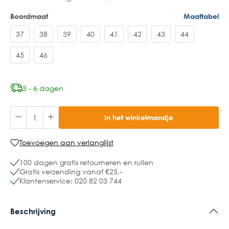
Boordmaat
Maattabel
37
38
39
40
41
42
43
44
45
46
3 - 6 dagen
In het winkelmandje
Toevoegen aan verlanglijst
100 dagen gratis retourneren en ruilen
Gratis verzending vanaf €25,-
Klantenservice: 020 82 03 744
Beschrijving