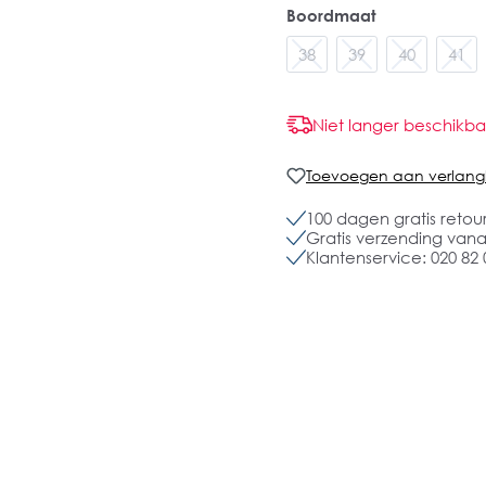
Boordmaat
38
39
40
41
Niet langer beschikba
Toevoegen aan verlangli
100 dagen gratis retou
Gratis verzending vanaf
Klantenservice: 020 82 