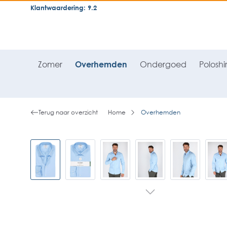
Klantwaardering: 9.2
neral.skipToSearch
general.skipToNavigation
Zomer
Overhemden
Ondergoed
Poloshir
Terug naar overzicht
Home
Overhemden