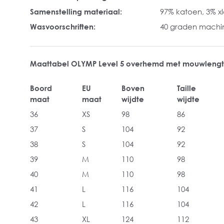
Samenstelling materiaal:
97% katoen, 3% x
Wasvoorschriften:
40 graden mach
Maattabel OLYMP Level 5 overhemd met mouwlengt
Boord
EU
Boven
Taille
maat
maat
wijdte
wijdte
36
XS
98
86
37
S
104
92
38
S
104
92
39
M
110
98
40
M
110
98
41
L
116
104
42
L
116
104
43
XL
124
112