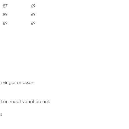
87
69
89
69
89
69
 vinger ertussen
at en meet vanaf de nek
s