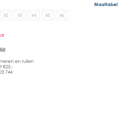
Maattabel
42
43
44
45
46
ar
jst
rneren en ruilen
 €25,-
03 744