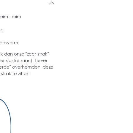
ruim
-
ruim
an
 pasvorm
k dan onze "zeer strak"
er slanke man). Liever
lleerde" overhemden, deze
trak te zitten.