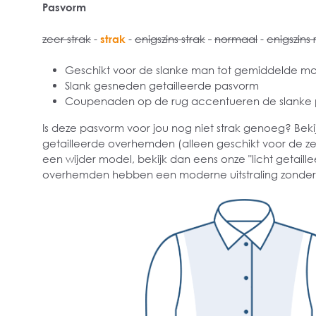
Pasvorm
zeer strak
-
strak
-
enigszins strak
-
normaal
-
enigszins 
Geschikt voor de slanke man tot gemiddelde m
Slank gesneden getailleerde pasvorm
Coupenaden op de rug accentueren de slanke
Is deze pasvorm voor jou nog niet strak genoeg? Bekij
getailleerde overhemden (alleen geschikt voor de ze
een wijder model, bekijk dan eens onze "licht getai
overhemden hebben een moderne uitstraling zonder s