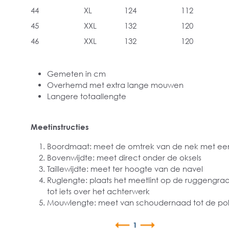
44
XL
124
112
45
XXL
132
120
46
XXL
132
120
Gemeten in cm
Overhemd met extra lange mouwen
Langere totaallengte
Meetinstructies
Boordmaat: meet de omtrek van de nek met een
Bovenwijdte: meet direct onder de oksels
Taillewijdte: meet ter hoogte van de navel
Ruglengte: plaats het meetlint op de ruggengra
tot iets over het achterwerk
Mouwlengte: meet van schoudernaad tot de pol