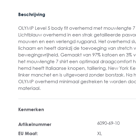
Beschrijving
OLYMP Level 5 body fit overhemd met mouwlengte 7
Lichtblauw overhemd in een strak getailleerde pasvo
mouwen
en een verlengd rugpand. Het overhemd slu
lichaam en heeft dankzij de toevoeging van stretch
bewegingsvrijheid. Gemaakt van 97% katoen en 3% vo
het mouwlengte 7 shirt een optimaal draagcomfort h
hemd heeft Italiaanse knopen, taillering, New York K
linker manchet en is uitgevoerd zonder borstzak. Na 
OLYMP overhemd minimaal gestreken te worden door
materiaal.
Kenmerken
6090-69-10
Artikelnummer
EU Maat:
XL