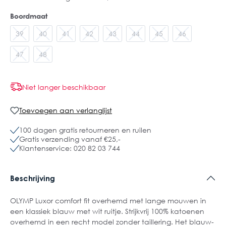
Boordmaat
39
40
41
42
43
44
45
46
47
48
Niet langer beschikbaar
Toevoegen aan verlanglijst
100 dagen gratis retourneren en ruilen
Gratis verzending vanaf €25,-
Klantenservice: 020 82 03 744
Beschrijving
OLYMP Luxor comfort fit overhemd met lange mouwen in
een klassiek blauw met wit ruitje. Strijkvrij 100% katoenen
overhemd in een recht model zonder taillering. Het blauw-