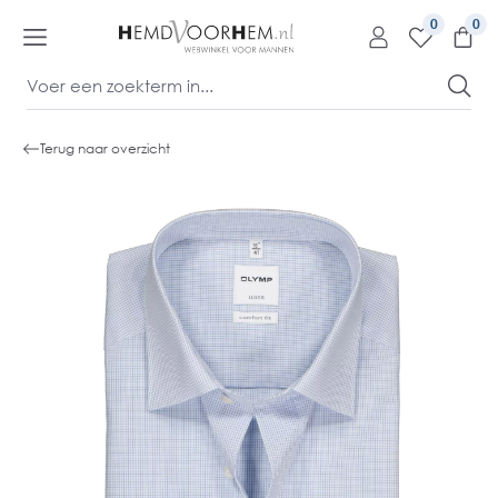
kipToContentLink
0
Terug naar overzicht