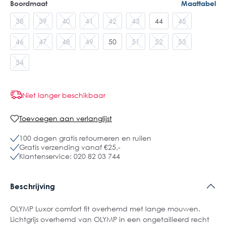
Boordmaat
Maattabel
38
39
40
41
42
43
44
45
46
47
48
49
50
51
52
53
54
Niet langer beschikbaar
Toevoegen aan verlanglijst
100 dagen gratis retourneren en ruilen
Gratis verzending vanaf €25,-
Klantenservice: 020 82 03 744
Beschrijving
OLYMP Luxor comfort fit overhemd met lange mouwen.
Lichtgrijs overhemd van OLYMP in een ongetailleerd recht