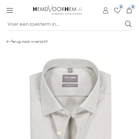
kipToContentLink
0
Terug naar overzicht