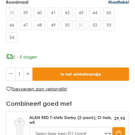
Boordmaat
Maattabel
38
39
40
41
42
43
44
45
46
47
48
49
50
51
52
53
54
1 - 5 dagen
In het winkelmandje
Toevoegen aan verlanglijst
Combineert goed met
ALAN RED T-shirts Derby (2-pack), O-hals,
29,95
wit