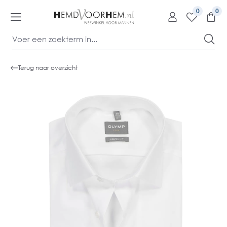
kipToContentLink
0
Terug naar overzicht