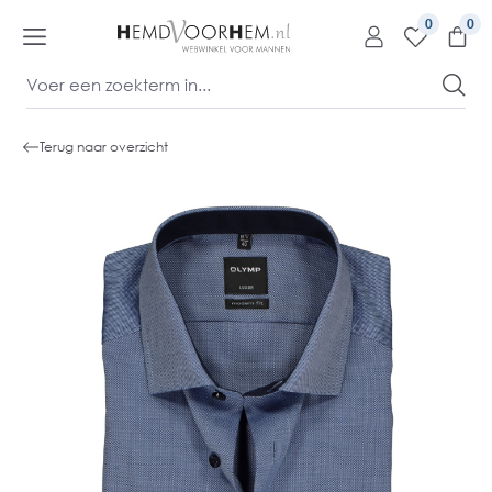
kipToContentLink
0
Terug naar overzicht