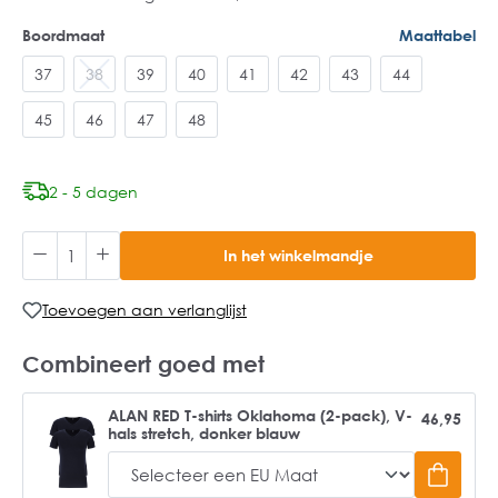
Boordmaat
Maattabel
37
38
39
40
41
42
43
44
45
46
47
48
2 - 5 dagen
In het winkelmandje
Toevoegen aan verlanglijst
Combineert goed met
ALAN RED T-shirts Oklahoma (2-pack), V-
46,95
hals stretch, donker blauw