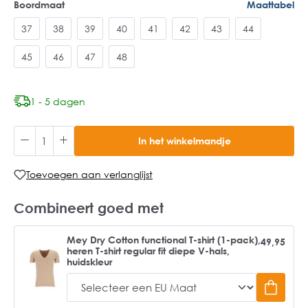
Boordmaat
Maattabel
37
38
39
40
41
42
43
44
45
46
47
48
1 - 5 dagen
In het winkelmandje
Toevoegen aan verlanglijst
Combineert goed met
Mey Dry Cotton functional T-shirt (1-pack),
49,95
heren T-shirt regular fit diepe V-hals,
huidskleur