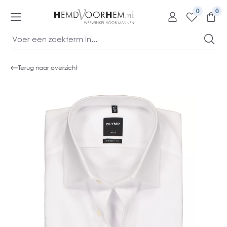
kipToContentLink
0
Terug naar overzicht