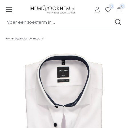
kipToContentLink
0
Terug naar overzicht