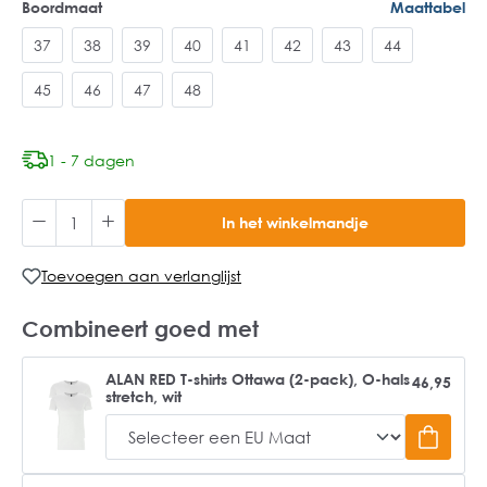
Boordmaat
Maattabel
37
38
39
40
41
42
43
44
45
46
47
48
1 - 7 dagen
In het winkelmandje
Toevoegen aan verlanglijst
Combineert goed met
ALAN RED T-shirts Ottawa (2-pack), O-hals
46,95
stretch, wit