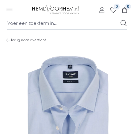
kipToContentLink
0
Terug naar overzicht