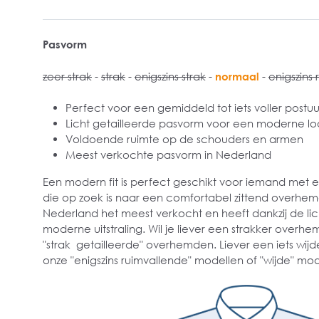
Pasvorm
zeer strak
-
strak
-
enigszins strak
-
normaal
-
enigszins 
Perfect voor een gemiddeld tot iets voller postuu
Licht getailleerde pasvorm voor een moderne lo
Voldoende ruimte op de schouders en armen
Meest verkochte pasvorm in Nederland
Een modern fit is perfect geschikt voor iemand met
die op zoek is naar een comfortabel zittend overhe
Nederland het meest verkocht en heeft dankzij de lich
moderne uitstraling. Wil je liever een strakker overhe
"strak getailleerde" overhemden. Liever een iets wijd
onze "enigszins ruimvallende" modellen of "wijde" mod