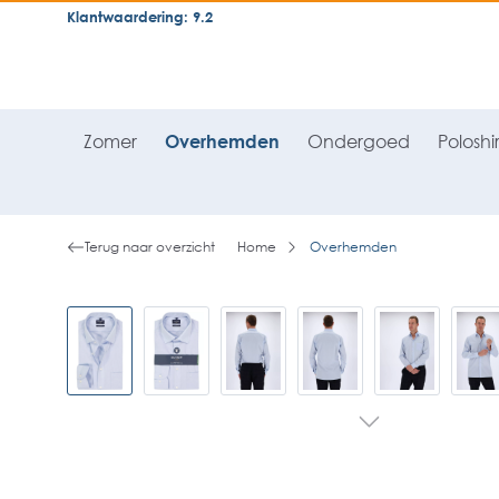
Klantwaardering: 9.2
neral.skipToSearch
general.skipToNavigation
Zomer
Overhemden
Ondergoed
Poloshir
Terug naar overzicht
Home
Overhemden