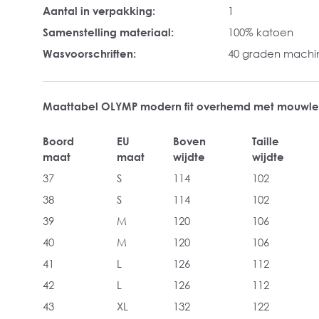
Aantal in verpakking:
1
Samenstelling materiaal:
100% katoen
Wasvoorschriften:
40 graden mach
Maattabel OLYMP modern fit overhemd met mouwle
Boord
EU
Boven
Taille
maat
maat
wijdte
wijdte
37
S
114
102
38
S
114
102
39
M
120
106
40
M
120
106
41
L
126
112
42
L
126
112
43
XL
132
122