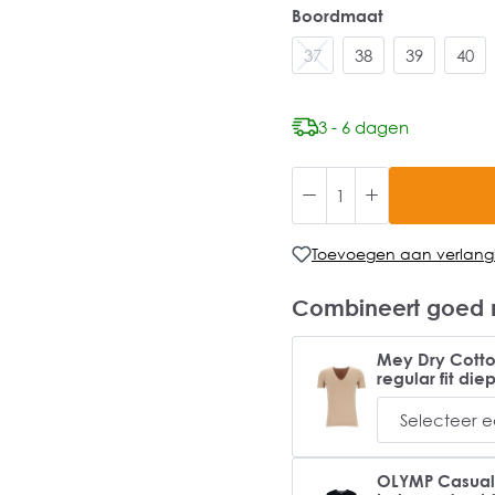
Boordmaat
37
38
39
40
3 - 6 dagen
Toevoegen aan verlangli
Combineert goed 
Mey Dry Cotton
regular fit die
OLYMP Casual m