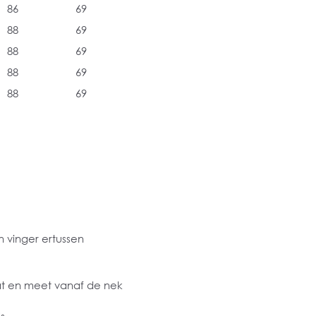
86
69
88
69
88
69
88
69
88
69
 vinger ertussen
at en meet vanaf de nek