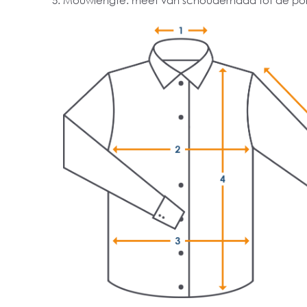
Mouwlengte: meet van schoudernaad tot de pol