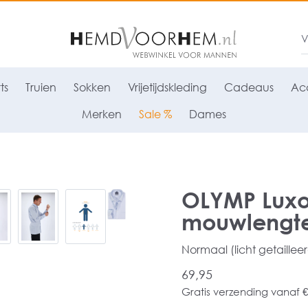
ts
Truien
Sokken
Vrijetijdskleding
Cadeaus
Acc
Merken
Sale %
Dames
OLYMP Luxo
mouwlengte 
Normaal (licht getaillee
69,95
Gratis verzending vanaf €