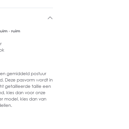
ruim
-
ruim
r
ok
 een gemiddeld postuur
md. Deze pasvorm wordt in
t getailleerde taille een
md, kies dan voor onze
er model, kies dan van
ellen.