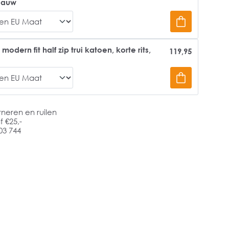
blauw
dern fit half zip trui katoen, korte rits,
119,95
rneren en ruilen
 €25,-
03 744