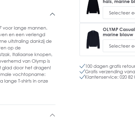
hals, marine 
7 voor lange mannen.
OLYMP Casual mo
marine blauw
wen en een verlengd
e uitstraling dankzij de
eren op de
tzak, Italiaanse knopen,
overhemd van Olymp is
100 dagen gratis retou
dt glad door het dragen!
Gratis verzending vanaf
aximale vochtopname:
Klantenservice: 020 82 
ange T-shirts in onze