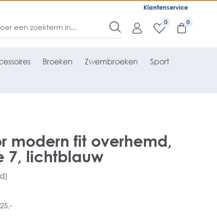
Klantenservice
0
essoires
Broeken
Zwembroeken
Sport
r modern fit overhemd,
7, lichtblauw
rd)
25,-