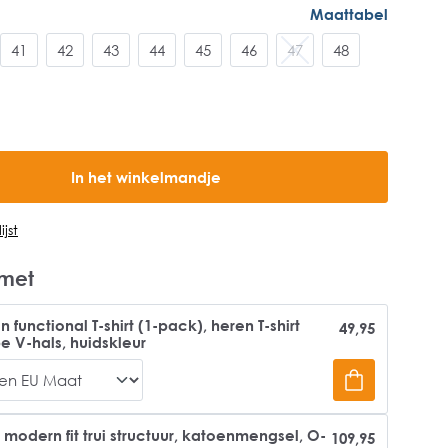
Maattabel
41
42
43
44
45
46
47
48
In het winkelmandje
jst
met
 functional T-shirt (1-pack), heren T-shirt
49,95
pe V-hals, huidskleur
odern fit trui structuur, katoenmengsel, O-
109,95