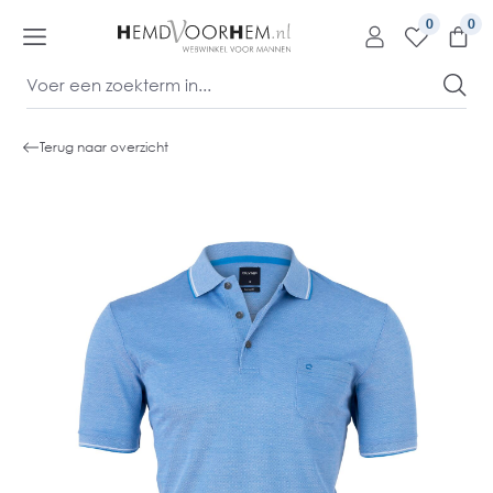
kipToContentLink
0
Terug naar overzicht