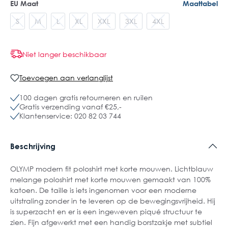
EU Maat
Maattabel
S
M
L
XL
XXL
3XL
4XL
Niet langer beschikbaar
Toevoegen aan verlanglijst
100 dagen gratis retourneren en ruilen
Gratis verzending vanaf €25,-
Klantenservice: 020 82 03 744
Beschrijving
OLYMP modern fit poloshirt met korte mouwen. Lichtblauw
melange poloshirt met korte mouwen gemaakt van 100%
katoen. De taille is iets ingenomen voor een moderne
uitstraling zonder in te leveren op de bewegingsvrijheid. Hij
is superzacht en er is een ingeweven piqué structuur te
zien. Fijn afgewerkt met een handig borstzakje met subtiel