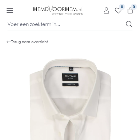
kipToContentLink
0
Terug naar overzicht