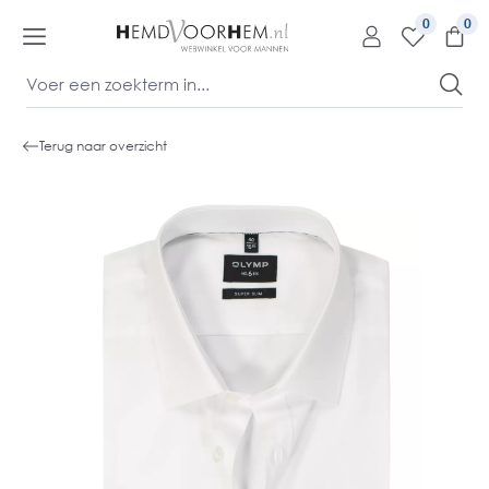
kipToContentLink
0
Terug naar overzicht