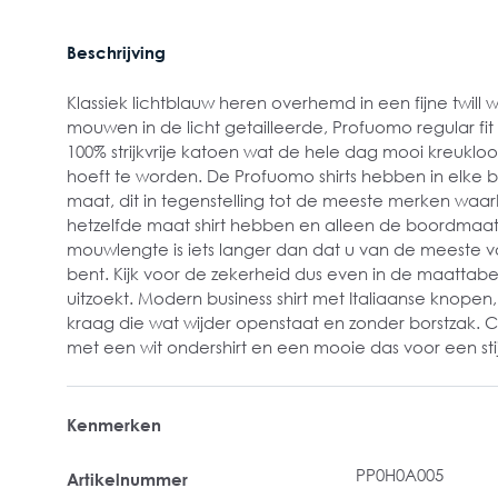
Beschrijving
Klassiek lichtblauw heren overhemd in een fijne twill
mouwen in de licht getailleerde, Profuomo regular f
100% strijkvrije katoen wat de hele dag mooi kreukloos
hoeft te worden. De Profuomo shirts hebben in elke
maat, dit in tegenstelling tot de meeste merken waa
hetzelfde maat shirt hebben en alleen de boordmaat
mouwlengte is iets langer dan dat u van de meeste
bent. Kijk voor de zekerheid dus even in de maattabel
uitzoekt. Modern business shirt met Italiaanse knopen, l
kraag die wat wijder openstaat en zonder borstzak. 
met een wit ondershirt en een mooie das voor een stijl
Kenmerken
PP0H0A005
Artikelnummer