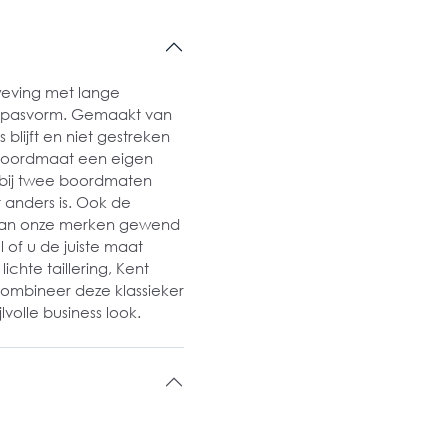
 weving met lange
it pasvorm. Gemaakt van
 blijft en niet gestreken
 boordmaat een eigen
rbij twee boordmaten
 anders is. Ook de
 van onze merken gewend
 of u de juiste maat
ichte taillering, Kent
Combineer deze klassieker
volle business look.