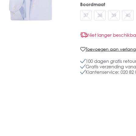
Boordmaat
37
38
39
40
Niet langer beschikba
Toevoegen aan verlangli
100 dagen gratis retou
Gratis verzending vanaf
Klantenservice: 020 82 