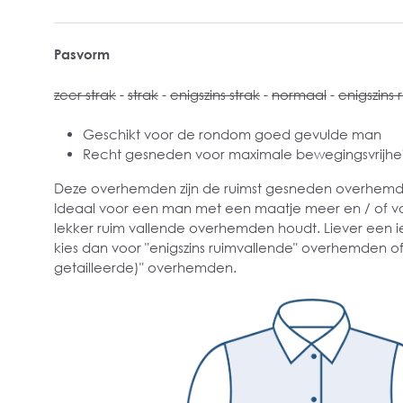
Pasvorm
zeer strak
-
strak
-
enigszins strak
-
normaal
-
enigszins 
Geschikt voor de rondom goed gevulde man
Recht gesneden voor maximale bewegingsvrijhe
Deze overhemden zijn de ruimst gesneden overhemden
Ideaal voor een man met een maatje meer en / of v
lekker ruim vallende overhemden houdt. Liever een i
kies dan voor "enigszins ruimvallende" overhemden of
getailleerde)" overhemden.