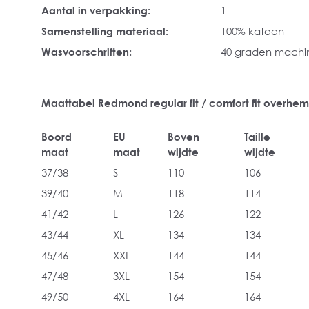
Aantal in verpakking:
1
Samenstelling materiaal:
100% katoen
Wasvoorschriften:
40 graden mach
Maattabel Redmond regular fit / comfort fit overhe
Boord
EU
Boven
Taille
maat
maat
wijdte
wijdte
37/38
S
110
106
39/40
M
118
114
41/42
L
126
122
43/44
XL
134
134
45/46
XXL
144
144
47/48
3XL
154
154
49/50
4XL
164
164