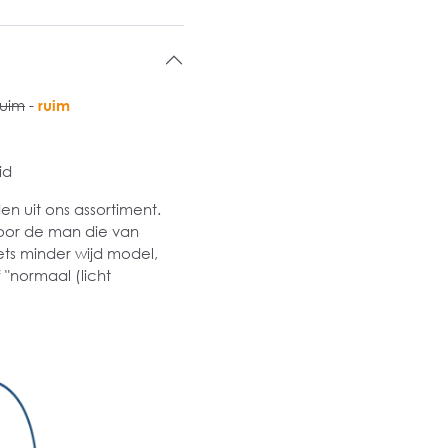
ruim
-
ruim
id
 uit ons assortiment.
oor de man die van
ets minder wijd model,
 "normaal (licht