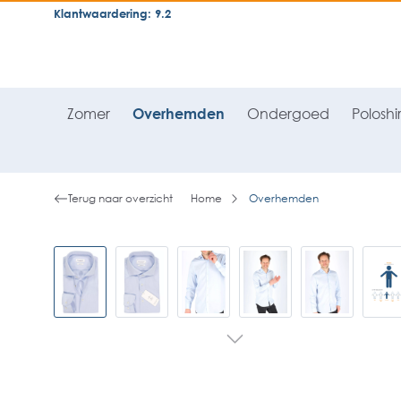
Klantwaardering: 9.2
neral.skipToSearch
general.skipToNavigation
Zomer
Overhemden
Ondergoed
Poloshir
Terug naar overzicht
Home
Overhemden