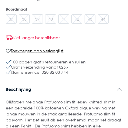
Boordmaat
37
38
39
40
41
42
43
44
Niet langer beschikbaar
Toevoegen aan verlanglijst
100 dagen gratis retourneren en ruilen
Gratis verzending vanaf €25,-
Klantenservice: 020 82 03 744
Beschrijving
Olijfgroen melange Profuomo slim fit jersey knitted shirt in
een gebreide 100% katoenen Oxford piqué weving met
lange mouwen in de strak getailleerde, Profuomo slim fit
pasvorm. Het ziet eruit als een overhemd, maar het draagt
als een T-shirt! De Profuomo shirts hebben in elke