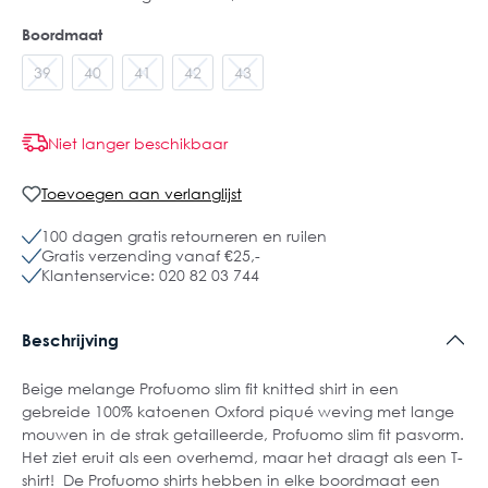
Boordmaat
39
40
41
42
43
Niet langer beschikbaar
Toevoegen aan verlanglijst
100 dagen gratis retourneren en ruilen
Gratis verzending vanaf €25,-
Klantenservice: 020 82 03 744
Beschrijving
Beige melange Profuomo slim fit knitted shirt in een
gebreide 100% katoenen Oxford piqué weving met lange
mouwen in de strak getailleerde, Profuomo slim fit pasvorm.
Het ziet eruit als een overhemd, maar het draagt als een T-
shirt! De Profuomo shirts hebben in elke boordmaat een