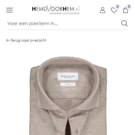
kipToContentLink
0
Terug naar overzicht