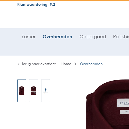
Klantwaardering: 9.2
neral.skipToSearch
general.skipToNavigation
Zomer
Overhemden
Ondergoed
Poloshir
Terug naar overzicht
Home
Overhemden