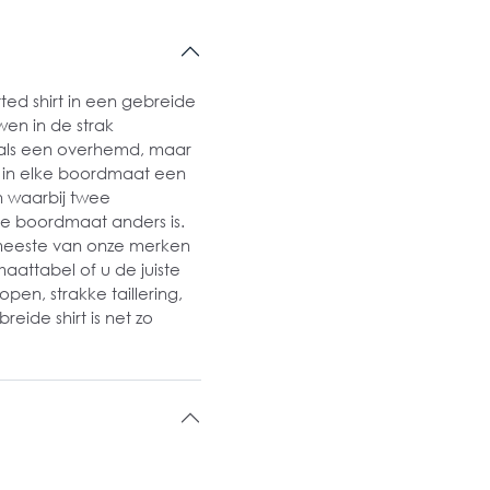
ed shirt in een gebreide
en in de strak
it als een overhemd, maar
n in elke boordmaat een
n waarbij twee
e boordmaat anders is.
 meeste van onze merken
aattabel of u de juiste
pen, strakke taillering,
eide shirt is net zo