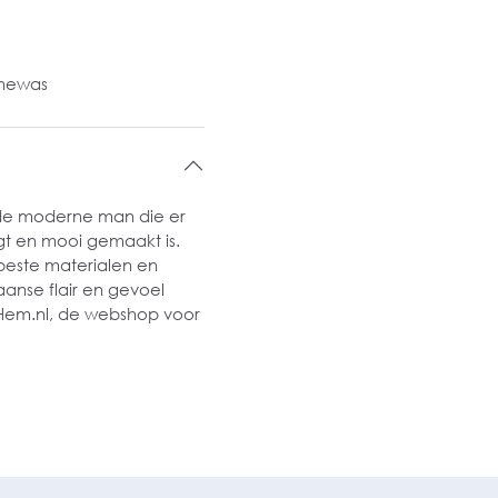
inewas
r de moderne man die er
agt en mooi gemaakt is.
beste materialen en
anse flair en gevoel
orHem.nl, de webshop voor