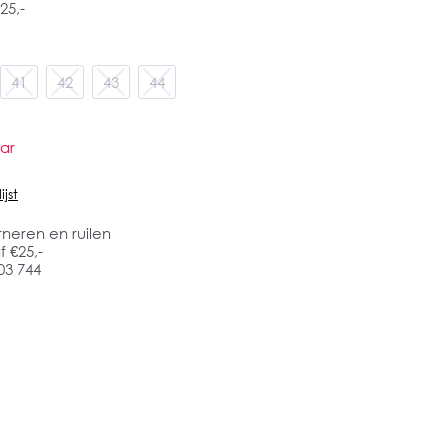
25,-
41
42
43
44
ar
jst
rneren en ruilen
 €25,-
03 744