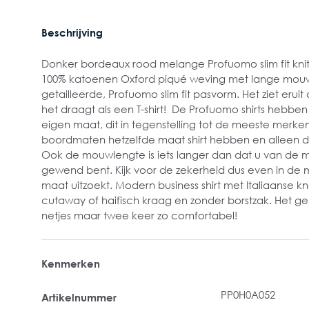
Beschrijving
Donker bordeaux rood melange Profuomo slim fit knitt
100% katoenen Oxford piqué weving met lange mouw
getailleerde, Profuomo slim fit pasvorm. Het ziet eru
het draagt als een T-shirt! De Profuomo shirts hebbe
eigen maat, dit in tegenstelling tot de meeste merke
boordmaten hetzelfde maat shirt hebben en alleen d
Ook de mouwlengte is iets langer dan dat u van de
gewend bent. Kijk voor de zekerheid dus even in de m
maat uitzoekt. Modern business shirt met Italiaanse kno
cutaway of haifisch kraag en zonder borstzak. Het gebr
netjes maar twee keer zo comfortabel!
Kenmerken
PP0H0A052
Artikelnummer