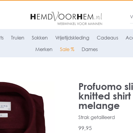
ts
Truien
Sokken
Vrijetijdskleding
Cadeaus
Acc
Merken
Sale %
Dames
Profuomo sl
knitted shi
melange
Strak getailleerd
99,95