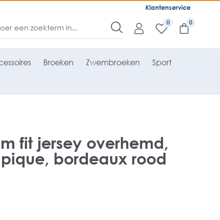
Klantenservice
0
essoires
Broeken
Zwembroeken
Sport
im fit jersey overhemd,
rt pique, bordeaux rood