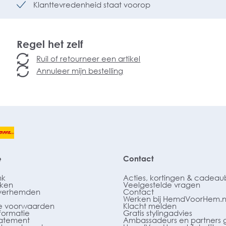
Klanttevredenheid staat voorop
Regel het zelf
Ruil of retourneer een artikel
Annuleer mijn bestelling
e
Contact
nk
Acties, kortingen & cadea
ken
Veelgestelde vragen
verhemden
Contact
Werken bij HemdVoorHem.n
 voorwaarden
Klacht melden
formatie
Gratis stylingadvies
tatement
Ambassadeurs en partners 