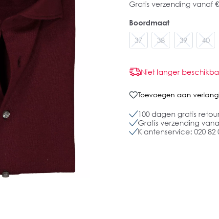
Gratis verzending vanaf €
Boordmaat
37
38
39
40
Niet langer beschikba
Toevoegen aan verlangli
100 dagen gratis retou
Gratis verzending vanaf
Klantenservice: 020 82 