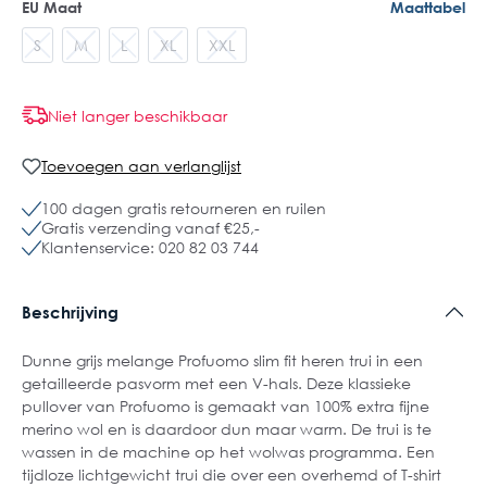
EU Maat
Maattabel
S
M
L
XL
XXL
Niet langer beschikbaar
Toevoegen aan verlanglijst
100 dagen gratis retourneren en ruilen
Gratis verzending vanaf €25,-
Klantenservice: 020 82 03 744
Beschrijving
Dunne grijs melange Profuomo slim fit heren trui in een
getailleerde pasvorm met een V-hals. Deze klassieke
pullover van Profuomo is gemaakt van 100% extra fijne
merino wol en is daardoor dun maar warm. De trui is te
wassen in de machine op het wolwas programma. Een
tijdloze lichtgewicht trui die over een overhemd of T-shirt