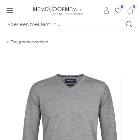
kipToContentLink
0
Terug naar overzicht