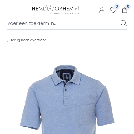
kipToContentLink
0
Terug naar overzicht