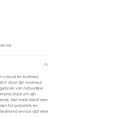
inewas
n casual en business
zich door zijn voorkeur
ebruik van natuurlijke
kend staat om zijn
rends. Het merk biedt een
n tot poloshirts en
t Redmond ervoor dat elke