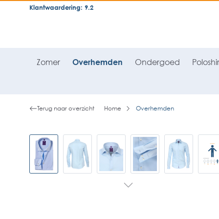
Klantwaardering: 9.2
neral.skipToSearch
general.skipToNavigation
Zomer
Overhemden
Ondergoed
Poloshir
Terug naar overzicht
Home
Overhemden