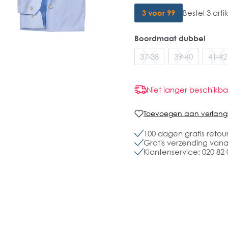
3 voor 99
Bestel 3 art
Boordmaat dubbel
37-38
39-40
41-42
Niet langer beschikba
Toevoegen aan verlangli
100 dagen gratis retou
Gratis verzending vanaf
Klantenservice: 020 82 