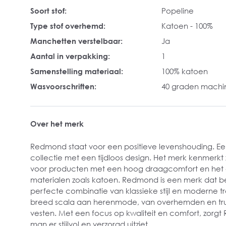
Soort stof:
Popeline
Type stof overhemd:
Katoen - 100%
Manchetten verstelbaar:
Ja
Aantal in verpakking:
1
Samenstelling materiaal:
100% katoen
Wasvoorschriften:
40 graden mach
Over het merk
Redmond staat voor een positieve levenshouding. Ee
collectie met een tijdloos design. Het merk kenmerkt 
voor producten met een hoog draagcomfort en het g
materialen zoals katoen. Redmond is een merk dat be
perfecte combinatie van klassieke stijl en moderne t
breed scala aan herenmode, van overhemden en truie
vesten. Met een focus op kwaliteit en comfort, zorg
man er stijlvol en verzorgd uitziet.