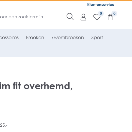
Klantenservice
0
essoires
Broeken
Zwembroeken
Sport
m fit overhemd,
25,-