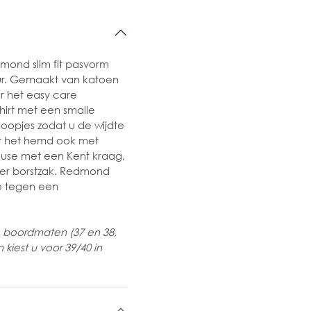
mond slim fit pasvorm
tuur. Gemaakt van katoen
or het easy care
shirt met een smalle
oopjes zodat u de wijdte
t het hemd ook met
use met een Kent kraag,
der borstzak. Redmond
e tegen een
 boordmaten (37 en 38,
kiest u voor 39/40 in