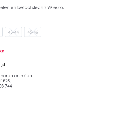
ikelen en betaal slechts 99 euro.
43-44
45-46
ar
jst
rneren en ruilen
 €25,-
03 744