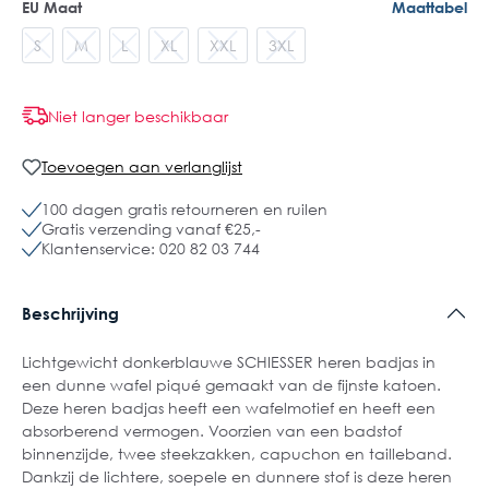
EU Maat
Maattabel
S
M
L
XL
XXL
3XL
Niet langer beschikbaar
Toevoegen aan verlanglijst
100 dagen gratis retourneren en ruilen
Gratis verzending vanaf €25,-
Klantenservice: 020 82 03 744
Beschrijving
Lichtgewicht donkerblauwe SCHIESSER heren badjas in
een dunne wafel piqué gemaakt van de fijnste katoen.
Deze heren badjas heeft een wafelmotief en heeft een
absorberend vermogen. Voorzien van een badstof
binnenzijde, twee steekzakken, capuchon en tailleband.
Dankzij de lichtere, soepele en dunnere stof is deze heren