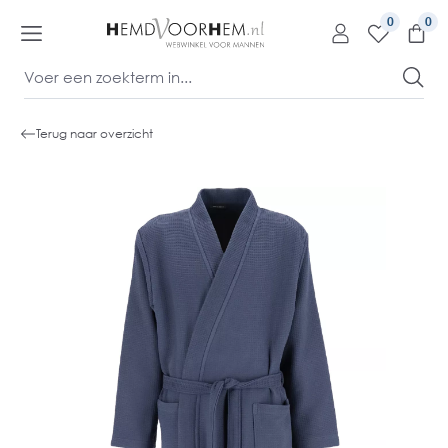
kipToContentLink
0
Terug naar overzicht