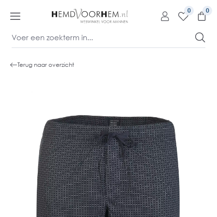
kipToContentLink
0
Terug naar overzicht