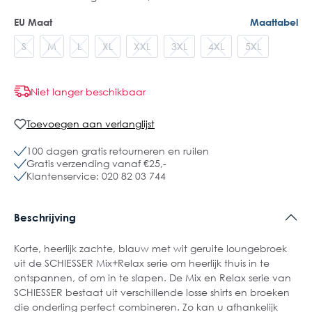
EU Maat
Maattabel
S
M
L
XL
XXL
3XL
4XL
5XL
Niet langer beschikbaar
Toevoegen aan verlanglijst
100 dagen gratis retourneren en ruilen
Gratis verzending vanaf €25,-
Klantenservice: 020 82 03 744
Beschrijving
Korte, heerlijk zachte, blauw met wit geruite loungebroek
uit de SCHIESSER Mix+Relax serie om heerlijk thuis in te
ontspannen, of om in te slapen. De Mix en Relax serie van
SCHIESSER bestaat uit verschillende losse shirts en broeken
die onderling perfect combineren. Zo kan u afhankelijk