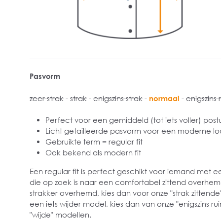
Pasvorm
zeer strak
-
strak
-
enigszins strak
-
normaal
-
enigszins 
Perfect voor een gemiddeld (tot iets voller) post
Licht getailleerde pasvorm voor een moderne lo
Gebruikte term = regular fit
Ook bekend als modern fit
Een regular fit is perfect geschikt voor iemand met 
die op zoek is naar een comfortabel zittend overhemd.
strakker overhemd, kies dan voor onze "strak zittend
een iets wijder model, kies dan van onze "enigszins r
"wijde" modellen.