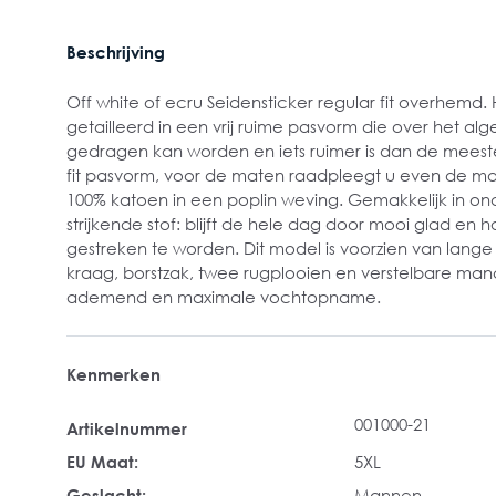
Beschrijving
Off white of ecru Seidensticker regular fit overhemd. H
getailleerd in een vrij ruime pasvorm die over het 
gedragen kan worden en iets ruimer is dan de mee
fit pasvorm, voor de maten raadpleegt u even de m
100% katoen in een poplin weving. Gemakkelijk in ond
strijkende stof: blijft de hele dag door mooi glad en 
gestreken te worden. Dit model is voorzien van lang
kraag, borstzak, twee rugplooien en verstelbare manc
ademend en maximale vochtopname.
Kenmerken
001000-21
Artikelnummer
EU Maat:
5XL
Geslacht:
Mannen