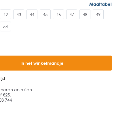
Maattabel
42
43
44
45
46
47
48
49
54
In het winkelmandje
jst
rneren en ruilen
 €25,-
03 744