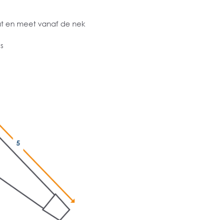
at en meet vanaf de nek
s