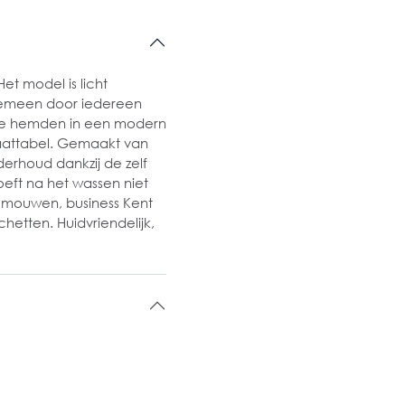
et model is licht
algemeen door iedereen
ste hemden in een modern
aattabel. Gemaakt van
erhoud dankzij de zelf
hoeft na het wassen niet
e mouwen, business Kent
hetten. Huidvriendelijk,