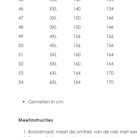
46
XXL
140
134
47
3XL
150
146
48
3XL
150
146
49
4XL
156
156
50
4XL
156
156
51
5XL
160
164
52
5XL
160
164
53
6XL
164
170
54
6XL
164
170
Gemeten in cm
Meetinstructies
Boordmaat: meet de omtrek van de nek met een