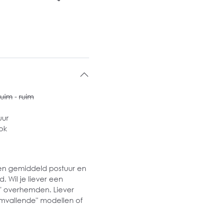
ruim
-
ruim
uur
ok
een gemiddeld postuur en
 Wil je liever een
e" overhemden. Liever
uimvallende" modellen of