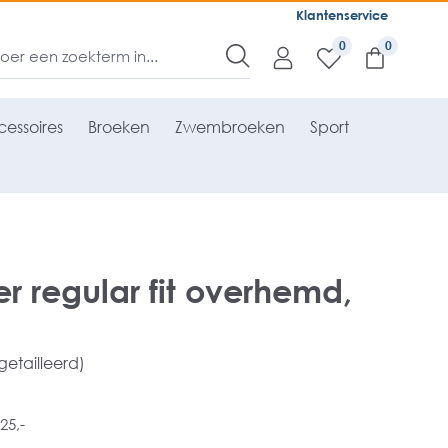
Klantenservice
0
essoires
Broeken
Zwembroeken
Sport
r regular fit overhemd,
 getailleerd)
25,-