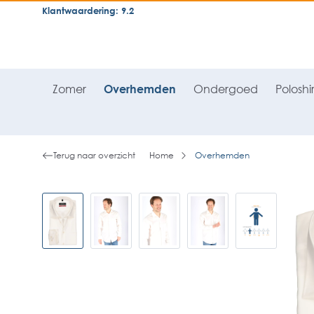
Klantwaardering: 9.2
neral.skipToSearch
general.skipToNavigation
Zomer
Overhemden
Ondergoed
Poloshir
Terug naar overzicht
Home
Overhemden