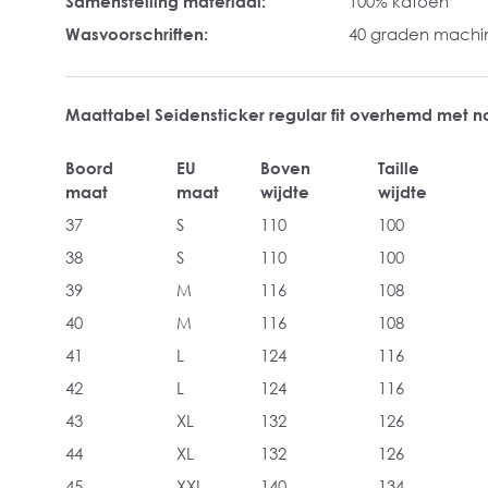
Samenstelling materiaal:
100% katoen
Wasvoorschriften:
40 graden mach
Maattabel Seidensticker regular fit overhemd met
Boord
EU
Boven
Taille
maat
maat
wijdte
wijdte
37
S
110
100
38
S
110
100
39
M
116
108
40
M
116
108
41
L
124
116
42
L
124
116
43
XL
132
126
44
XL
132
126
45
XXL
140
134