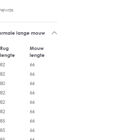
inewas
 normale lange mouw
Rug
Mouw
lengte
lengte
82
66
82
66
80
66
82
66
82
66
82
66
85
66
85
66
85
66