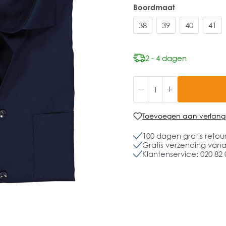
Boordmaat
38
39
40
41
2 - 4 dagen
Toevoegen aan verlangli
100 dagen gratis retou
Gratis verzending vanaf
Klantenservice: 020 82 