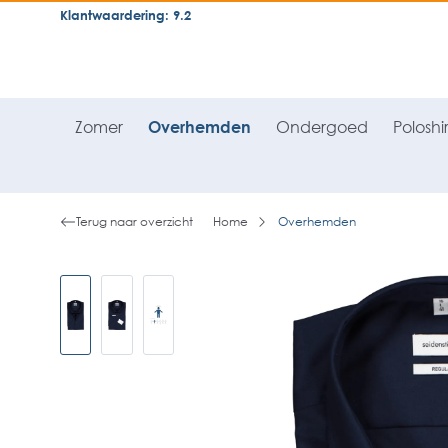
Klantwaardering: 9.2
neral.skipToSearch
general.skipToNavigation
Zomer
Overhemden
Ondergoed
Poloshir
Terug naar overzicht
Home
Overhemden