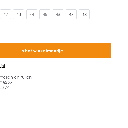
42
43
44
45
46
47
48
In het winkelmandje
jst
rneren en ruilen
 €25,-
03 744