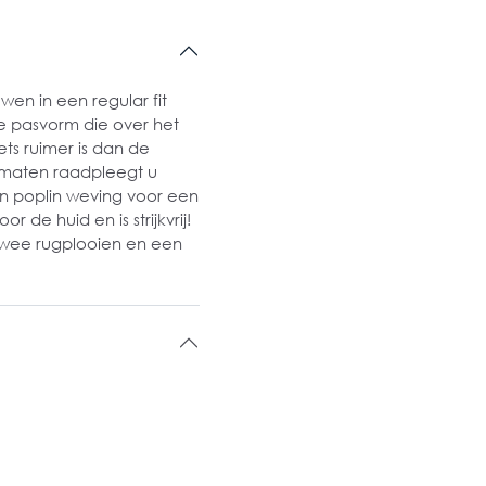
n in een regular fit
ime pasvorm die over het
s ruimer is dan de
 maten raadpleegt u
n poplin weving voor een
r de huid en is strijkvrij!
 twee rugplooien en een