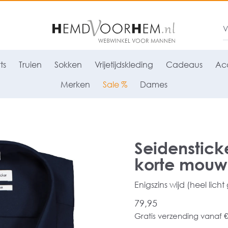
ts
Truien
Sokken
Vrijetijdskleding
Cadeaus
Acc
Merken
Sale %
Dames
Seidensticke
korte mouw
Enigszins wijd (heel licht
79,95
Gratis verzending vanaf €