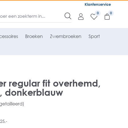
Klantenservice
0
essoires
Broeken
Zwembroeken
Sport
r regular fit overhemd,
, donkerblauw
 getailleerd)
25,-