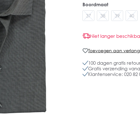
Boordmaat
37
38
39
40
Niet langer beschikba
Toevoegen aan verlangli
100 dagen gratis retou
Gratis verzending vanaf
Klantenservice: 020 82 