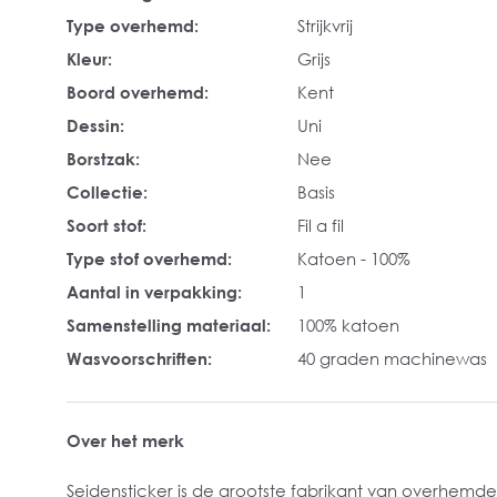
Type overhemd:
Strijkvrij
Kleur:
Grijs
Boord overhemd:
Kent
Dessin:
Uni
Borstzak:
Nee
Collectie:
Basis
Soort stof:
Fil a fil
Type stof overhemd:
Katoen - 100%
Aantal in verpakking:
1
Samenstelling materiaal:
100% katoen
Wasvoorschriften:
40 graden machinewas
Over het merk
Seidensticker is de grootste fabrikant van overhemde