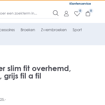
Klantenservice
0
essoires
Broeken
Zwembroeken
Sport
r slim fit overhemd,
rijs fil a fil
25,-