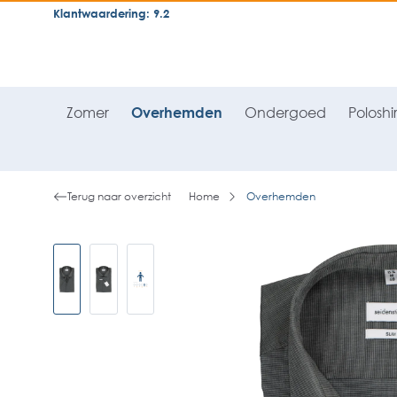
Klantwaardering: 9.2
neral.skipToSearch
general.skipToNavigation
Zomer
Overhemden
Ondergoed
Poloshir
Terug naar overzicht
Home
Overhemden