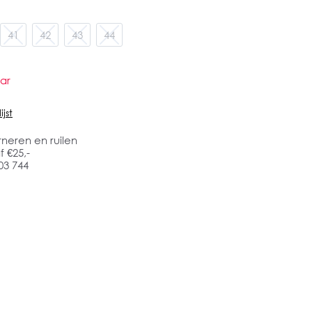
41
42
43
44
ar
jst
rneren en ruilen
 €25,-
03 744