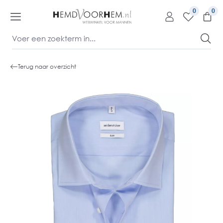
kipToContentLink
0
Terug naar overzicht