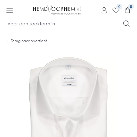
kipToContentLink
0
Terug naar overzicht