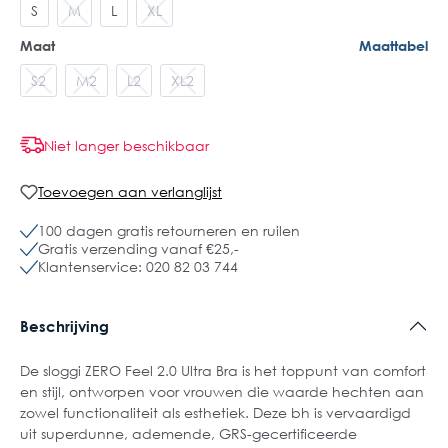
S
M
L
XL
Maat
Maattabel
S2
M2
L2
XL2
Niet langer beschikbaar
Toevoegen aan verlanglijst
100 dagen gratis retourneren en ruilen
Gratis verzending vanaf €25,-
Klantenservice: 020 82 03 744
Beschrijving
De sloggi ZERO Feel 2.0 Ultra Bra is het toppunt van comfort
en stijl, ontworpen voor vrouwen die waarde hechten aan
zowel functionaliteit als esthetiek. Deze bh is vervaardigd
uit superdunne, ademende, GRS-gecertificeerde