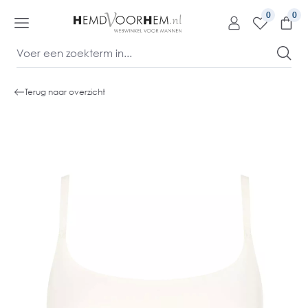
kipToContentLink
0
Terug naar overzicht