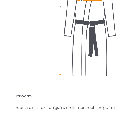
Pasvorm
zeer strak
-
strak
-
enigszins strak
-
normaal
-
enigszins 