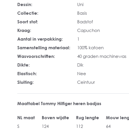
Dessin:
Uni
Collectie:
Basis
Soort stof:
Badstof
Kraag:
Capuchon
Aantal in verpakking:
1
Samenstelling materiaal:
100% katoen
Wasvoorschriften:
40 graden machinewas
Dikte:
Dik
Elastisch:
Nee
Sluiting:
Ceintuur
Maattabel Tommy Hilfiger heren badjas
NL maat
Boven wijdte
Rug lengte
Mouw leng
S
124
112
64