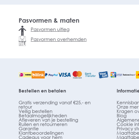
Pasvormen & maten
Pasvormen uitleg
Pasvormen overhemden
Bestellen en betalen
Informati
Gratis verzending vanaf €25,- en
Kennisba
retour
Onze mer
Veilig bestellen
Kragen o
Betaalmogelijkheden
Blog
Afleveren van je bestelling
Algemene
Ruilen en retourneren
Cookie in
Garantie
Privacy s
Klantbeoordelingen
Maattabe
Cadeaus voor hem
Maattabe