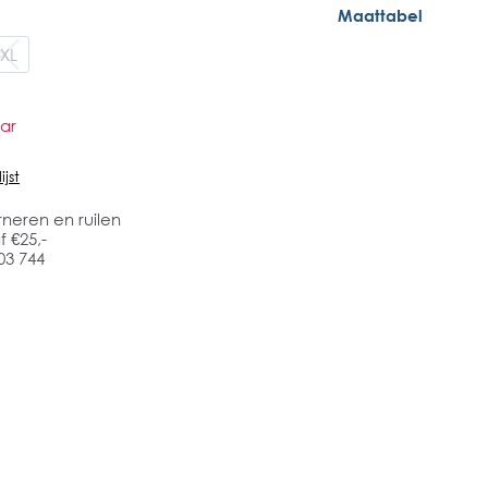
Maattabel
XL
ar
jst
rneren en ruilen
 €25,-
03 744