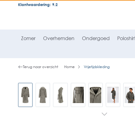
Klantwaardering: 9.2
neral.skipToSearch
general.skipToNavigation
Zomer
Overhemden
Ondergoed
Poloshir
Terug naar overzicht
Home
Vrijetijdskleding