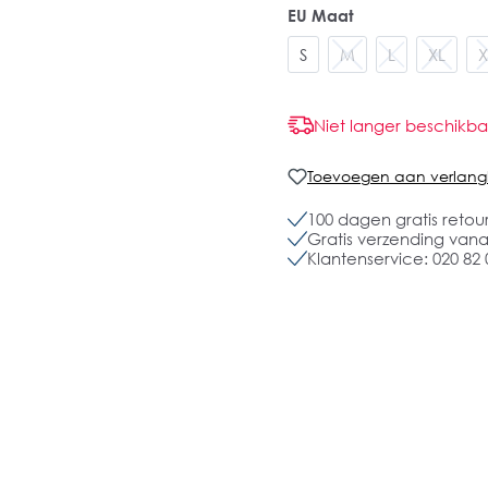
EU Maat
S
M
L
XL
X
Niet langer beschikba
Toevoegen aan verlangli
100 dagen gratis retou
Gratis verzending vanaf
Klantenservice: 020 82 