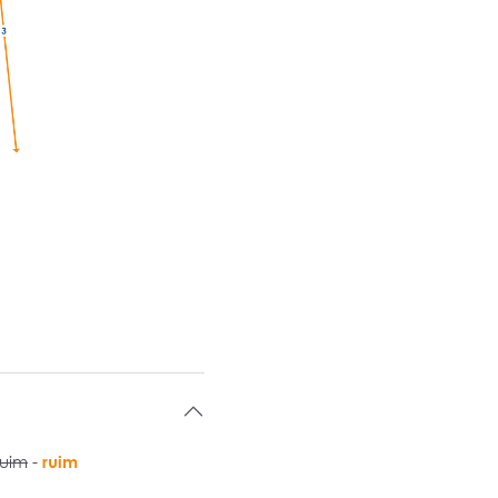
ruim
-
ruim