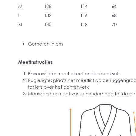
M
128
114
66
L
132
116
68
XL
140
118
70
Gemeten in cm
Meetinstructies
Bovenwijdte: meet direct onder de oksels
Ruglengte: plaats het meetlint op de ruggengra
tot iets over het achterwerk
Mouwlengte: meet van schoudernaad tot de pol