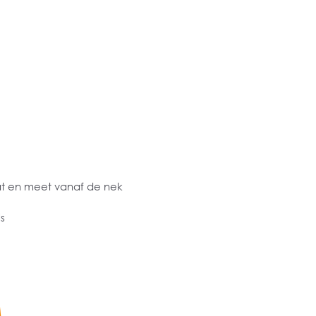
at en meet vanaf de nek
s