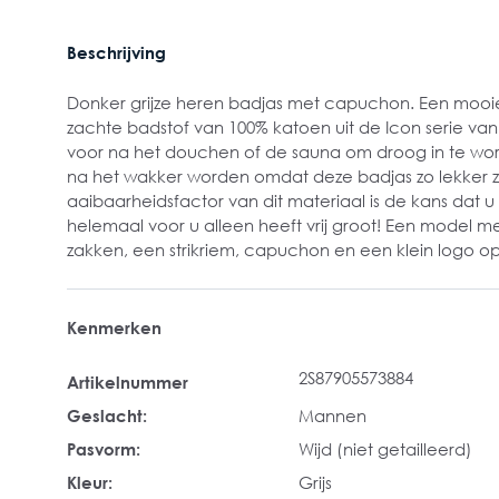
Beschrijving
Donker grijze heren badjas met capuchon. Een mooie 
zachte badstof van 100% katoen uit de Icon serie van 
voor na het douchen of de sauna om droog in te wor
na het wakker worden omdat deze badjas zo lekker z
aaibaarheidsfactor van dit materiaal is de kans dat u
helemaal voor u alleen heeft vrij groot! Een model m
zakken, een strikriem, capuchon en een klein logo op
Kenmerken
2S87905573884
Artikelnummer
Geslacht:
Mannen
Pasvorm:
Wijd (niet getailleerd)
Kleur:
Grijs