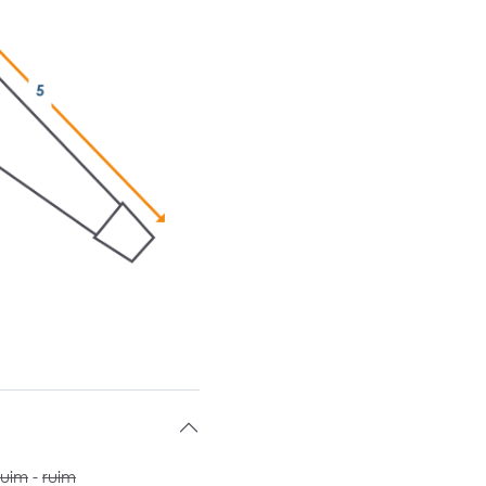
ruim
-
ruim