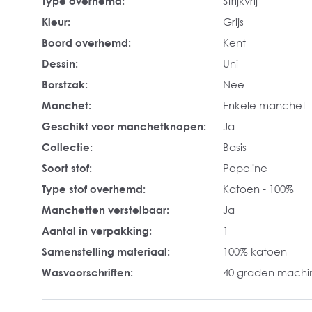
Type overhemd:
Strijkvrij
Kleur:
Grijs
Boord overhemd:
Kent
Dessin:
Uni
Borstzak:
Nee
Manchet:
Enkele manchet
Geschikt voor manchetknopen:
Ja
Collectie:
Basis
Soort stof:
Popeline
Type stof overhemd:
Katoen - 100%
Manchetten verstelbaar:
Ja
Aantal in verpakking:
1
Samenstelling materiaal:
100% katoen
Wasvoorschriften:
40 graden mach