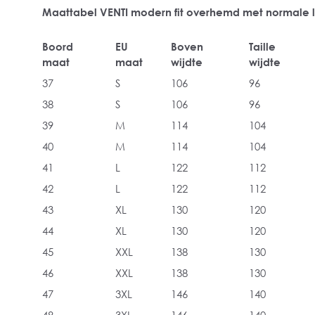
Maattabel VENTI modern fit overhemd met normale
Boord
EU
Boven
Taille
maat
maat
wijdte
wijdte
37
S
106
96
38
S
106
96
39
M
114
104
40
M
114
104
41
L
122
112
42
L
122
112
43
XL
130
120
44
XL
130
120
45
XXL
138
130
46
XXL
138
130
47
3XL
146
140