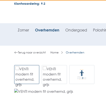
Klantwaardering: 9.2
neral.skipToSearch
general.skipToNavigation
Zomer
Overhemden
Ondergoed
Poloshir
Terug naar overzicht
Home
Overhemden