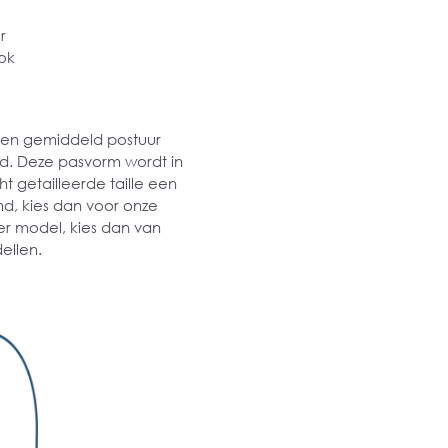
r
ok
 een gemiddeld postuur
md. Deze pasvorm wordt in
t getailleerde taille een
md, kies dan voor onze
er model, kies dan van
ellen.