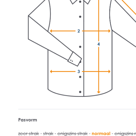
Pasvorm
zeer strak
-
strak
-
enigszins strak
-
normaal
-
enigszins 