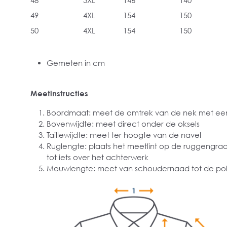
48
3XL
146
140
49
4XL
154
150
50
4XL
154
150
Gemeten in cm
Meetinstructies
Boordmaat: meet de omtrek van de nek met een
Bovenwijdte: meet direct onder de oksels
Taillewijdte: meet ter hoogte van de navel
Ruglengte: plaats het meetlint op de ruggengra
tot iets over het achterwerk
Mouwlengte: meet van schoudernaad tot de pol