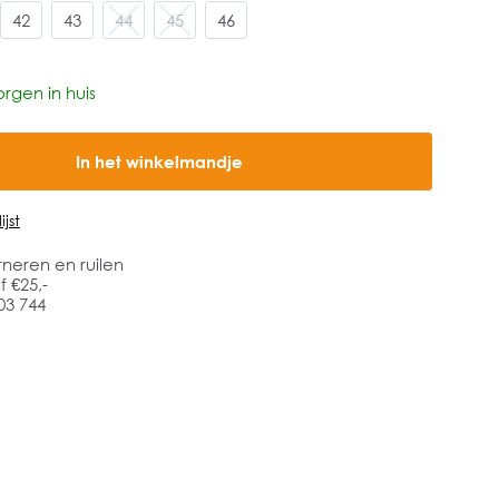
42
43
44
45
46
rgen in huis
In het winkelmandje
jst
rneren en ruilen
 €25,-
03 744