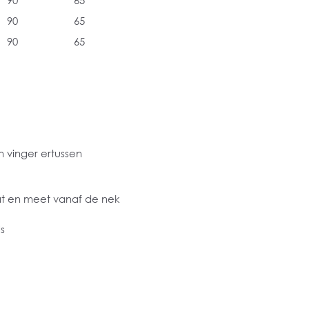
90
65
90
65
90
65
 vinger ertussen
at en meet vanaf de nek
s