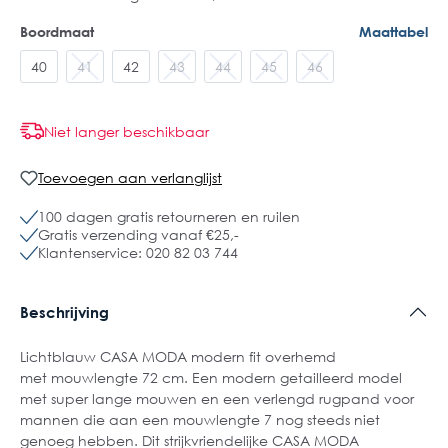
Boordmaat
Maattabel
40
41
42
43
44
45
46
Niet langer beschikbaar
Toevoegen aan verlanglijst
100 dagen gratis retourneren en ruilen
Gratis verzending vanaf €25,-
Klantenservice: 020 82 03 744
Beschrijving
Lichtblauw CASA MODA modern fit overhemd
met mouwlengte 72 cm. Een modern getailleerd model
met super lange mouwen en een verlengd rugpand voor
mannen die aan een mouwlengte 7 nog steeds niet
genoeg hebben. Dit strijkvriendelijke CASA MODA