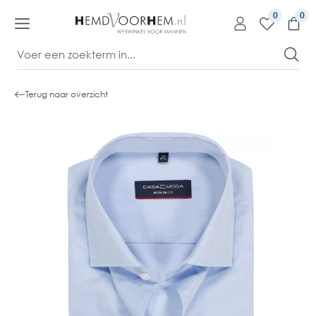
kipToContentLink
0
Terug naar overzicht