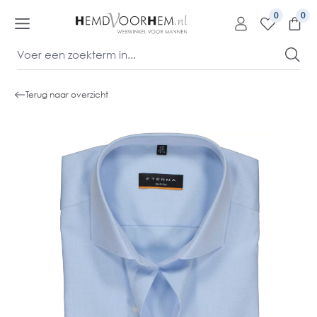
kipToContentLink
0
Terug naar overzicht