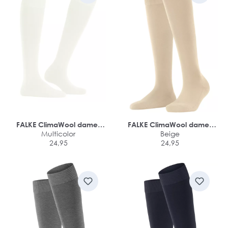
FALKE ClimaWool dames
FALKE ClimaWool dames
kniekousen
Multicolor
kniekousen
Beige
24,95
24,95