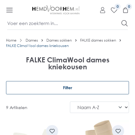
kipToContentLink
0
Home
Dames
Dames sokken
FALKE dames sokken
FALKE ClimaWool dames kniekousen
FALKE ClimaWool dames
kniekousen
Filter
9 Artikelen