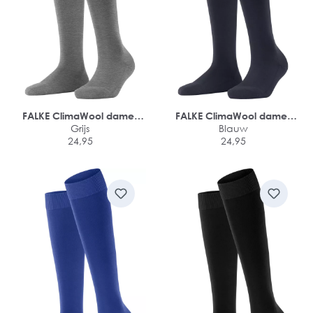
FALKE ClimaWool dames
FALKE ClimaWool dames
kniekousen
Grijs
kniekousen
Blauw
24,95
24,95