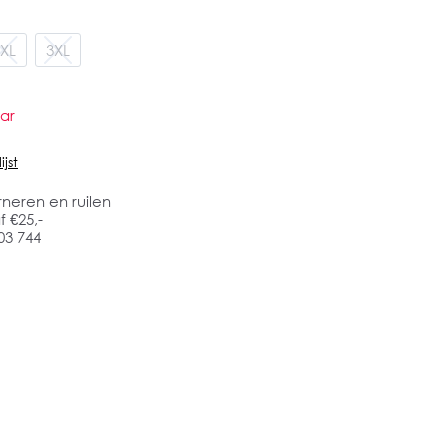
XL
3XL
ar
jst
rneren en ruilen
 €25,-
03 744