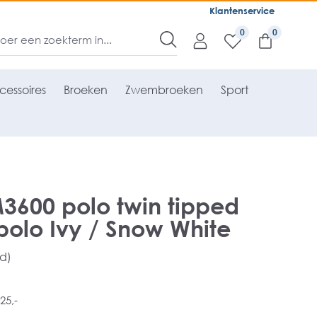
Klantenservice
0
cessoires
Broeken
Zwembroeken
Sport
M3600 polo twin tipped
 polo Ivy / Snow White
rd)
25,-