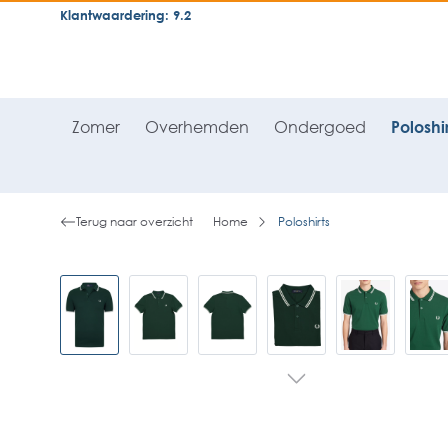
Klantwaardering: 9.2
neral.skipToSearch
general.skipToNavigation
Zomer
Overhemden
Ondergoed
Poloshir
Terug naar overzicht
Home
Poloshirts