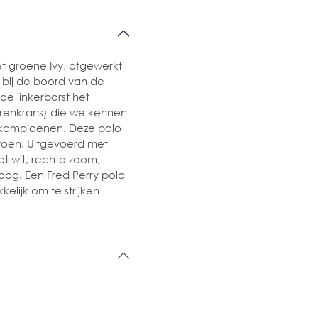
et groene Ivy, afgewerkt
bij de boord van de
de linkerborst het
wrenkrans) die we kennen
r kampioenen. Deze polo
toen. Uitgevoerd met
et wit, rechte zoom,
aag. Een Fred Perry polo
lijk om te strijken