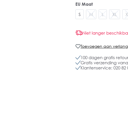
EU Maat
S
M
L
XL
X
Niet langer beschikba
Toevoegen aan verlangli
100 dagen gratis retou
Gratis verzending vanaf
Klantenservice: 020 82 