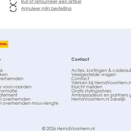
Ruil of retourneer een artikel
Annuleer mijn bestelling
e
Contact
nk
Acties, kortingen & cadea
ken
Veelgestelde vragen
verhemden
Contact
Werken bij HemdVoorHem.n
 voorwaarden
Klacht melden
formatie
Gratis stylingadvies
tatement
Ambassadeurs en partners 
l overhemden
HemdVoorHem.nl Zakelijk
l overhemden mouwlengte
© 2026 HemdVoorHem.nl