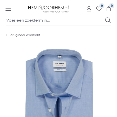
kipToContentLink
0
Terug naar overzicht