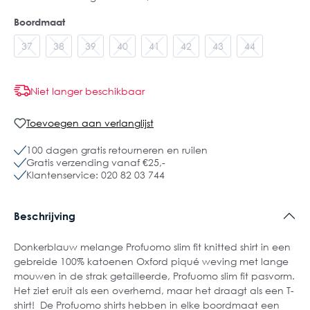
Boordmaat
37
38
39
40
41
42
43
44
Niet langer beschikbaar
Toevoegen aan verlanglijst
100 dagen gratis retourneren en ruilen
Gratis verzending vanaf €25,-
Klantenservice: 020 82 03 744
Beschrijving
Donkerblauw melange Profuomo slim fit knitted shirt in een
gebreide 100% katoenen Oxford piqué weving met lange
mouwen in de strak getailleerde, Profuomo slim fit pasvorm.
Het ziet eruit als een overhemd, maar het draagt als een T-
shirt! De Profuomo shirts hebben in elke boordmaat een