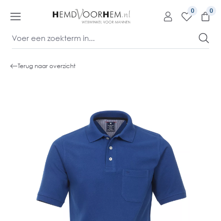
kipToContentLink
0
Terug naar overzicht