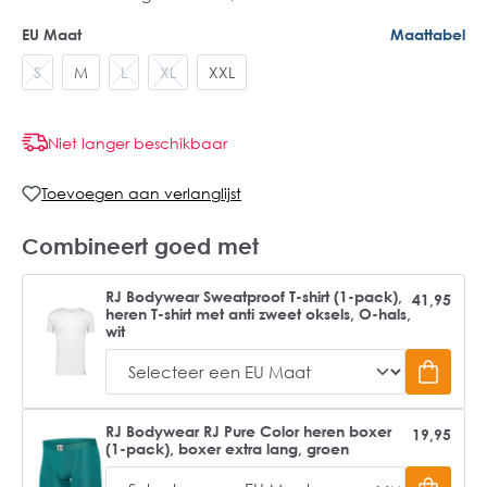
EU Maat
Maattabel
S
M
L
XL
XXL
Niet langer beschikbaar
Toevoegen aan verlanglijst
Combineert goed met
RJ Bodywear Sweatproof T-shirt (1-pack),
41,95
heren T-shirt met anti zweet oksels, O-hals,
wit
RJ Bodywear RJ Pure Color heren boxer
19,95
(1-pack), boxer extra lang, groen