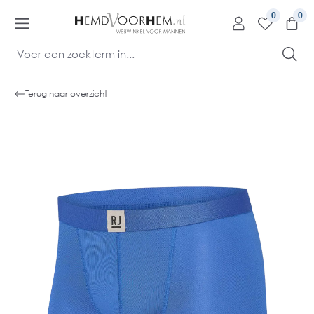
kipToContentLink
0
Terug naar overzicht