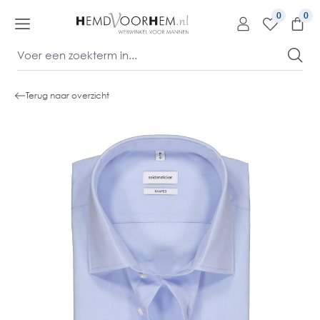
kipToContentLink
0
Terug naar overzicht