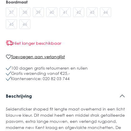
Boordmaat
37
38
39
40
41
42
43
44
45
46
Niet langer beschikbaar
Toevoegen aan verlanglijst
100 dagen gratis retourneren en ruilen
Gratis verzending vanaf €25,-
Klantenservice: 020 82 03 744
Beschrijving
Seidensticker shaped fit lengte maat overhemd in een licht
blauwe kleur. Dit model heeft een middel strak getailleerde
pasvorm, extra lange mouwen, een verlengd rugpand,
moderne new Kent kraag en afgevlakte manchetten. De