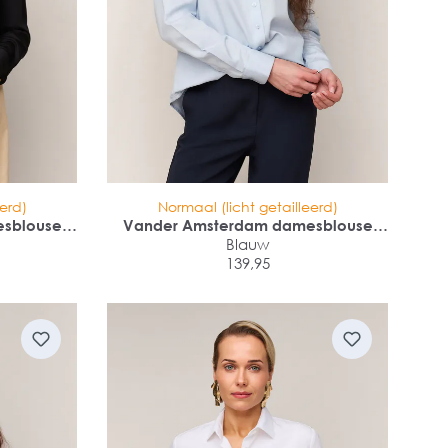
eerd)
Normaal (licht getailleerd)
sblouse
Vander Amsterdam damesblouse
anchet
regular fit enkele manchet
Blauw
139,95