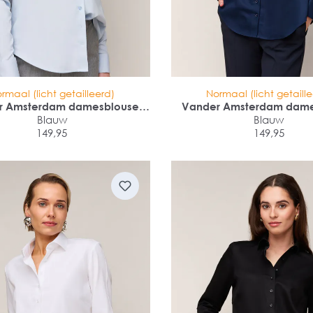
rmaal (licht getailleerd)
Normaal (licht getaill
r Amsterdam damesblouse
Vander Amsterdam dame
ular fit dubbele manchet
Blauw
regular fit dubbele m
Blauw
149,95
149,95