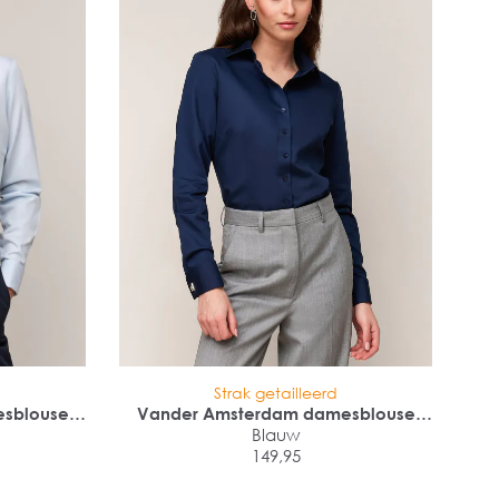
Strak getailleerd
sblouse
Vander Amsterdam damesblouse
chet
slim fit dubbele manchet
Blauw
149,95