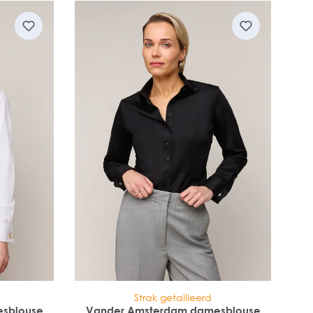
Strak getailleerd
sblouse
Vander Amsterdam damesblouse