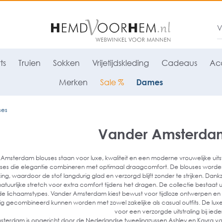
ts
Truien
Sokken
Vrijetijdskleding
Cadeaus
Acc
Merken
Sale %
Dames
ses
Vander Amsterdam
Amsterdam blouses staan voor luxe, kwaliteit en een moderne vrouwelijke uitst
es die elegantie combineren met optimaal draagcomfort. De blouses worden
ing, waardoor de stof langdurig glad en verzorgd blijft zonder te strijken. Dan
atuurlijke stretch voor extra comfort tijdens het dragen. De collectie bestaat uit 
de lichaamstypes. Vander Amsterdam kiest bewust voor tijdloze ontwerpen en ru
 gecombineerd kunnen worden met zowel zakelijke als casual outfits. De lux
voor een verzorgde uitstraling bij ied
terdam is opgericht door de Nederlandse tweelingzussen Ashley en Kayra va