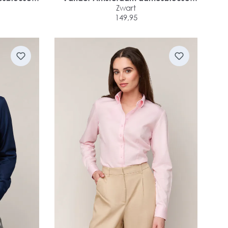
chet
slim fit dubbele manchet
Zwart
149,95