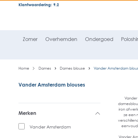
Klantwaardering: 9.2
neral.skipToSearch
general.skipToNavigation
Zomer
Overhemden
Ondergoed
Poloshir
Home
Dames
Dames blouse
Vander Amsterdam blou
Vander Amsterdam blouses
Vander 
damesblous
iron afwerk
Merken
ze een n
verschillen
eenvoudig
Vander Amsterdam
Vander Ams