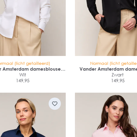
rmaal (licht getailleerd)
Normaal (licht getaill
r Amsterdam damesblouse
Vander Amsterdam dame
ular fit dubbele manchet
Wit
regular fit dubbele m
Zwart
149,95
149,95