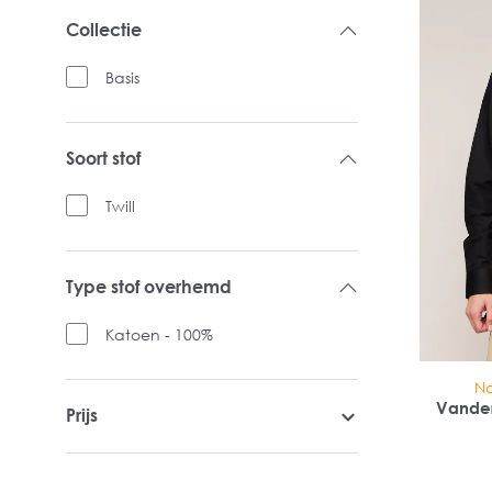
Collectie
Basis
Soort stof
Twill
Type stof overhemd
Katoen - 100%
No
Vande
Prijs
reg