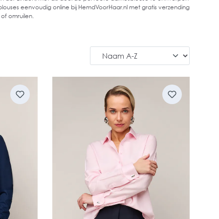
louses eenvoudig online bij HemdVoorHaar.nl met gratis verzending
 of omruilen.