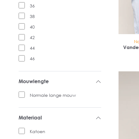
36
38
40
42
No
Vande
44
reg
46
Mouwlengte
Normale lange mouw
Materiaal
Katoen