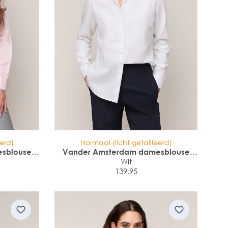
eerd)
Normaal (licht getailleerd)
sblouse
Vander Amsterdam damesblouse
nchet
regular fit enkele manchet
Wit
139,95