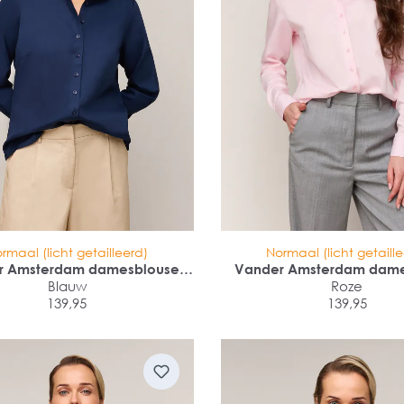
rmaal (licht getailleerd)
Normaal (licht getaill
r Amsterdam damesblouse
Vander Amsterdam dame
ular fit enkele manchet
Blauw
regular fit enkele ma
Roze
139,95
139,95