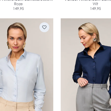
im fit dubbele manchet
Roze
slim fit dubbele man
Wit
149,95
149,95