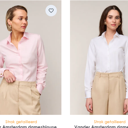
Strak getailleerd
Strak getailleerd
r Amsterdam damesblouse
Vander Amsterdam dame