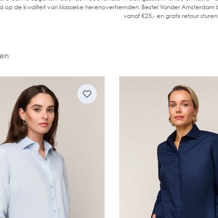
rd op de kwaliteit van klassieke herenoverhemden. Bestel Vander Amsterdam b
vanaf €25,- en gratis retour sturen
len