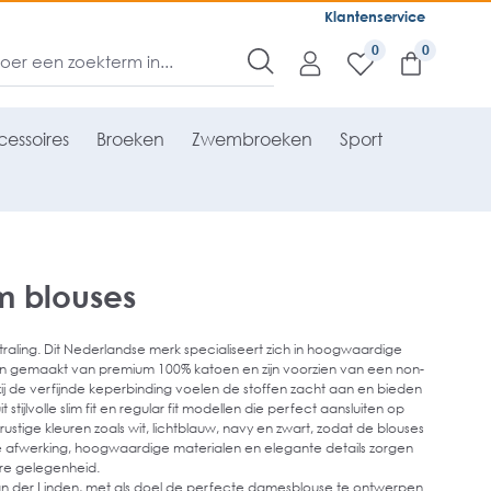
Klantenservice
0
essoires
Broeken
Zwembroeken
Sport
 blouses
raling. Dit Nederlandse merk specialiseert zich in hoogwaardige
 gemaakt van premium 100% katoen en zijn voorzien van een non-
kzij de verfijnde keperbinding voelen de stoffen zacht aan en bieden
stijlvolle slim fit en regular fit modellen die perfect aansluiten op
stige kleuren zoals wit, lichtblauw, navy en zwart, zodat de blouses
e afwerking, hoogwaardige materialen en elegante details zorgen
ere gelegenheid.
n der Linden, met als doel de perfecte damesblouse te ontwerpen