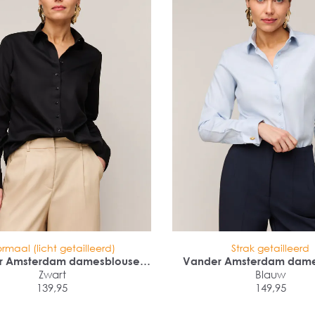
rmaal (licht getailleerd)
Strak getailleerd
r Amsterdam damesblouse
Vander Amsterdam dame
ular fit enkele manchet
Zwart
slim fit dubbele man
Blauw
139,95
149,95