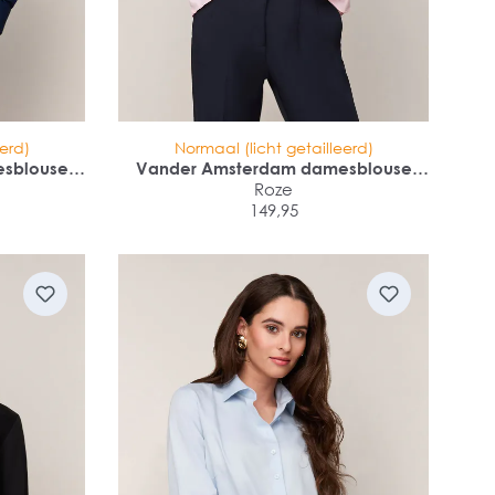
eerd)
Normaal (licht getailleerd)
sblouse
Vander Amsterdam damesblouse
anchet
regular fit dubbele manchet
Roze
149,95