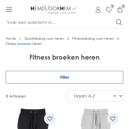
kipToContentLink
0
Home
Sportkleding voor heren
Fitnesskleding voor heren
Fitness broeken heren
Fitness broeken heren
Filter
8 Artikelen