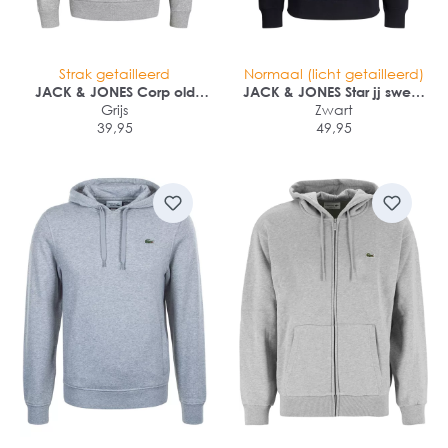
Strak getailleerd
Normaal (licht getailleerd)
JACK & JONES Corp old
JACK & JONES Star jj sweat
logo sweat hood slim fit
Grijs
hood regular fit
Zwart
39,95
49,95