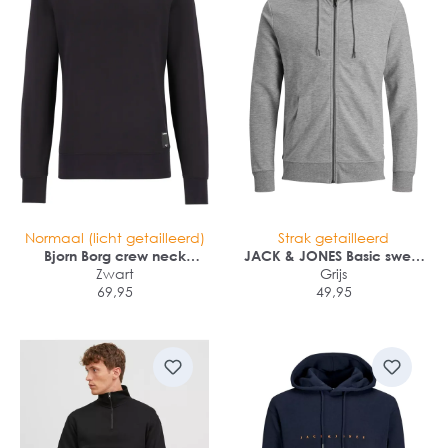
Normaal (licht getailleerd)
Strak getailleerd
Bjorn Borg crew neck
JACK & JONES Basic sweat
sweater
Zwart
zip hood slim fit
Grijs
69,95
49,95