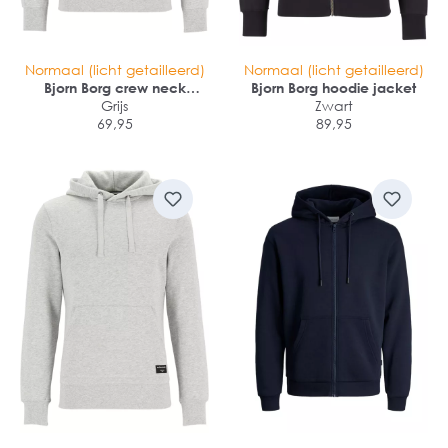
Normaal (licht getailleerd)
Normaal (licht getailleerd)
Bjorn Borg crew neck
Bjorn Borg hoodie jacket
sweater
Grijs
Zwart
69,95
89,95