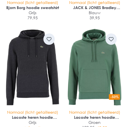
Normaal (licht getailleerd)
Normaal (licht getailleerd)
Bjorn Borg hoodie sweatshirt
JACK & JONES Bradley
Grijs
sweat zip hood regular fit
Blauw
79,95
39,95
-50%
Normaal (licht getailleerd)
Normaal (licht getailleerd)
Lacoste heren hoodie
Lacoste heren hoodie
sweatshirt
Grijs
sweatshirt
Groen