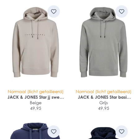
Normaal (licht getailleerd)
Normaal (licht getailleerd)
JACK & JONES Star jj sweat
JACK & JONES Star basic
hood regular fit
Beige
sweat hood regular fit
Grijs
49,95
49,95