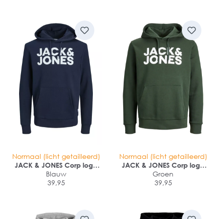
Normaal (licht getailleerd)
Normaal (licht getailleerd)
JACK & JONES Corp logo
JACK & JONES Corp logo
sweat hood regular fit
Blauw
sweat hood regular fit
Groen
39,95
39,95