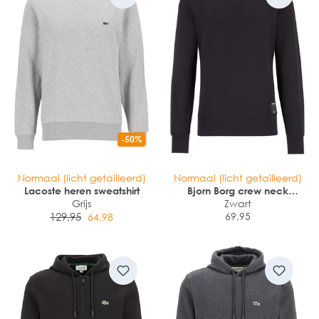
-50%
Normaal (licht getailleerd)
Normaal (licht getailleerd)
Lacoste heren sweatshirt
Bjorn Borg crew neck
Grijs
sweater
Zwart
129,95
69,95
64,98