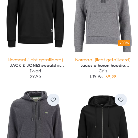
-50%
Normaal (licht getailleerd)
Normaal (licht getailleerd)
JACK & JONES sweatshirt
Lacoste heren hoodie
katoen
Zwart
sweatshirt
Grijs
29,95
139,95
69,98