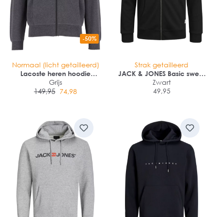
-50%
Normaal (licht getailleerd)
Strak getailleerd
Lacoste heren hoodie
JACK & JONES Basic sweat
sweatsvest
Grijs
zip hood slim fit
Zwart
149,95
49,95
74,98