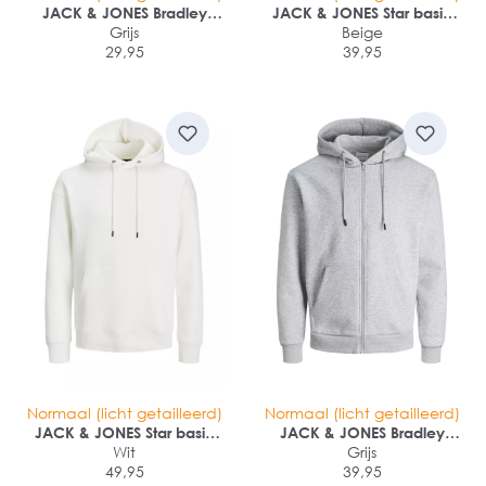
JACK & JONES Bradley
JACK & JONES Star basic
sweat hood regular fit
Grijs
sweat crew neck regular fit
Beige
29,95
39,95
Normaal (licht getailleerd)
Normaal (licht getailleerd)
JACK & JONES Star basic
JACK & JONES Bradley
sweat hood regular fit
Wit
sweat zip hood regular fit
Grijs
49,95
39,95