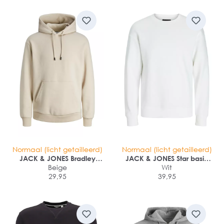
Normaal (licht getailleerd)
Normaal (licht getailleerd)
JACK & JONES Bradley
JACK & JONES Star basic
sweat hood regular fit
Beige
sweat crew neck regular fit
Wit
29,95
39,95