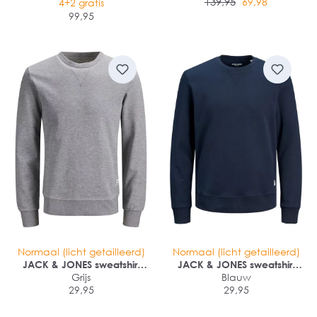
139,95
69,98
4+2 gratis
99,95
Normaal (licht getailleerd)
Normaal (licht getailleerd)
JACK & JONES sweatshirt
JACK & JONES sweatshirt
katoen
Grijs
katoen
Blauw
29,95
29,95