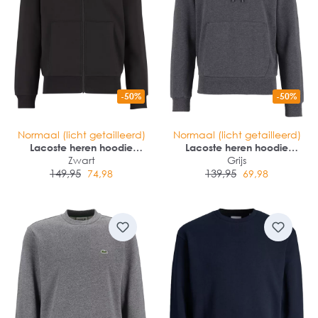
-50%
-50%
Normaal (licht getailleerd)
Normaal (licht getailleerd)
Lacoste heren hoodie
Lacoste heren hoodie
sweatsvest
Zwart
sweatshirt
Grijs
149,95
139,95
74,98
69,98