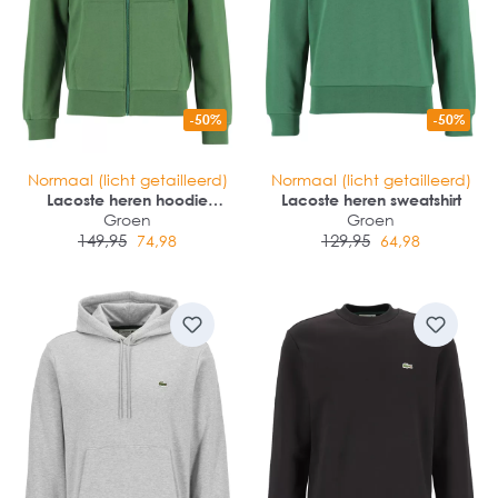
-50%
-50%
Normaal (licht getailleerd)
Normaal (licht getailleerd)
Lacoste heren hoodie
Lacoste heren sweatshirt
sweatsvest
Groen
Groen
149,95
129,95
74,98
64,98