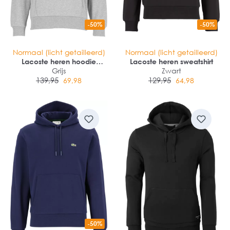
-50%
-50%
Normaal (licht getailleerd)
Normaal (licht getailleerd)
Lacoste heren hoodie
Lacoste heren sweatshirt
sweatshirt
Grijs
Zwart
139,95
129,95
69,98
64,98
-50%