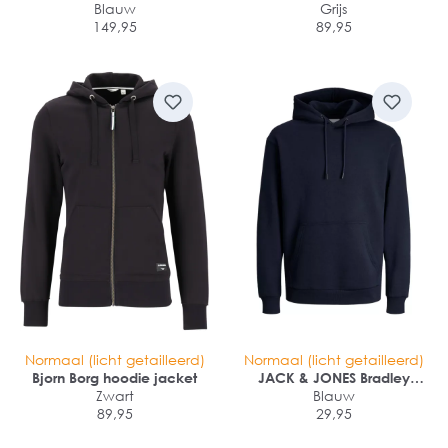
sweatsvest
Blauw
Grijs
149,95
89,95
Normaal (licht getailleerd)
Normaal (licht getailleerd)
Bjorn Borg hoodie jacket
JACK & JONES Bradley
Zwart
sweat hood regular fit
Blauw
89,95
29,95