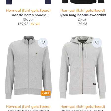
Normaal (licht getailleerd)
Normaal (licht getailleerd)
Lacoste heren hoodie
Bjorn Borg hoodie sweatshirt
sweatshirt
Blauw
Zwart
139,95
79,95
69,98
-50%
Normaal (licht getailleerd)
Normaal (licht getailleerd)
Lacoste heren sweatvest
Bjorn Borg hoodie jacket