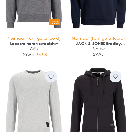
-50%
Normaal (licht getailleerd)
Normaal (licht getailleerd)
Lacoste heren sweatshirt
JACK & JONES Bradley
Grijs
sweat crew regular fit
Blauw
129,95
29,95
64,98