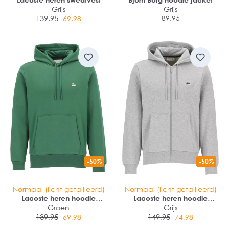
Grijs
Grijs
139,95
89,95
69,98
-50%
-50%
Normaal (licht getailleerd)
Normaal (licht getailleerd)
Lacoste heren hoodie
Lacoste heren hoodie
sweatshirt
Groen
sweatsvest
Grijs
139,95
149,95
69,98
74,98