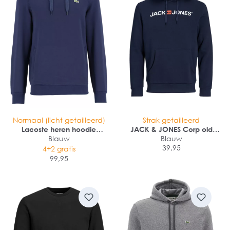
Normaal (licht getailleerd)
Strak getailleerd
Lacoste heren hoodie
JACK & JONES Corp old
sweatshirt
Blauw
logo sweat hood slim fit
Blauw
39,95
4+2 gratis
99,95