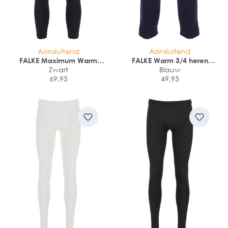
Aansluitend
Aansluitend
FALKE Maximum Warm
FALKE Warm 3/4 heren
heren thermo broek lang
Zwart
thermobroek
Blauw
69,95
49,95