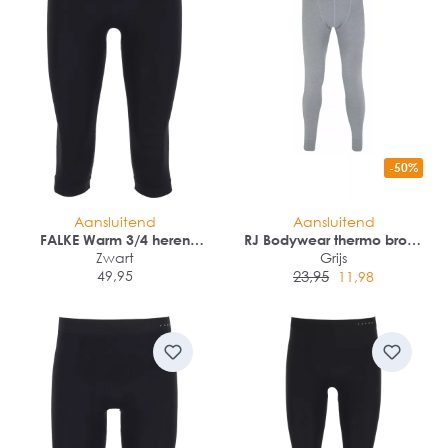
-50%
Aansluitend
Aansluitend
FALKE Warm 3/4 heren
RJ Bodywear thermo broek
thermobroek
Zwart
lang
Grijs
49,95
23,95
11,98